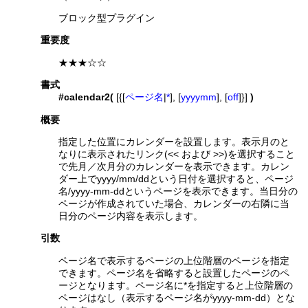
ブロック型プラグイン
重要度
★★★☆☆
書式
#calendar2(
[{[
ページ名
|
*
], [
yyyymm
], [
off
]}]
)
概要
指定した位置にカレンダーを設置します。表示月のと
なりに表示されたリンク(<< および >>)を選択すること
で先月／次月分のカレンダーを表示できます。カレン
ダー上でyyyy/mm/ddという日付を選択すると、ページ
名/yyyy-mm-ddというページを表示できます。当日分の
ページが作成されていた場合、カレンダーの右隣に当
日分のページ内容を表示します。
引数
ページ名で表示するページの上位階層のページを指定
できます。ページ名を省略すると設置したページのペ
ージとなります。ページ名に*を指定すると上位階層の
ページはなし（表示するページ名がyyyy-mm-dd）とな