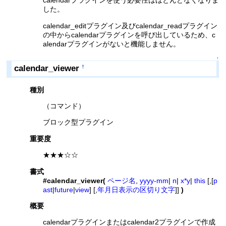
calendarプラグインを使う必要性はほとんどなくなりま
した。
calendar_editプラグイン及びcalendar_readプラグイン
の中からcalendarプラグインを呼び出しているため、c
alendarプラグインがないと機能しません。
↑
calendar_viewer
†
種別
（コマンド）
ブロック型プラグイン
重要度
★★★☆☆
書式
#calendar_viewer(
ページ名
,
yyyy-mm
|
n
|
x*y
|
this
[,[
p
ast
|
future
|
view
] [,
年月日表示の区切り文字
]]
)
概要
calendarプラグインまたはcalendar2プラグインで作成