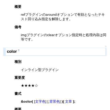
概要
refプラグインのaroundオプションで有効となったテキ
スト回り込み指定を解除します。
備考
imgプラグインのclearオプション指定時と処理内容は同
等です。
↑
color
†
種別
インライン型プラグイン
重要度
★★★★☆
書式
&color(
[
文字色
] [,
背景色
]
){
文章
};
概要