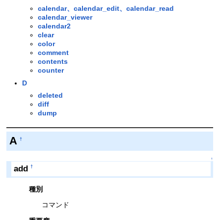
calendar、calendar_edit、calendar_read
calendar_viewer
calendar2
clear
color
comment
contents
counter
D
deleted
diff
dump
A
†
↑
add
†
種別
コマンド