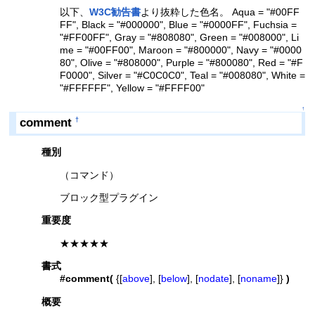
以下、
W3C勧告書
より抜粋した色名。 Aqua = "#00FF
FF", Black = "#000000", Blue = "#0000FF", Fuchsia =
"#FF00FF", Gray = "#808080", Green = "#008000", Li
me = "#00FF00", Maroon = "#800000", Navy = "#0000
80", Olive = "#808000", Purple = "#800080", Red = "#F
F0000", Silver = "#C0C0C0", Teal = "#008080", White =
"#FFFFFF", Yellow = "#FFFF00"
↑
comment
†
種別
（コマンド）
ブロック型プラグイン
重要度
★★★★★
書式
#comment(
{[
above
], [
below
], [
nodate
], [
noname
]}
)
概要