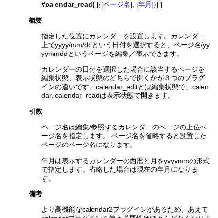
#calendar_read(
[{[
ページ名
], [
年月
]}]
)
概要
指定した位置にカレンダーを設置します。カレンダー
上でyyyy/mm/ddという日付を選択すると、ページ名/yy
yymmddというページを編集／表示できます。
カレンダーの日付を選択した場合に該当するページを
編集状態、表示状態のどちらで開くかが３つのプラグ
インの違いです。calendar_editとは編集状態で、calen
dar, calendar_readは表示状態で開きます。
引数
ページ名は編集/参照するカレンダーのページの上位ペ
ージ名を指定します。 ページ名を省略すると設置した
ページのページ名になります。
年月は表示するカレンダーの西暦と月をyyyymmの形式
で指定します。省略した場合は現在の年月になりま
す。
備考
より高機能なcalendar2プラグインがあるため、あえて