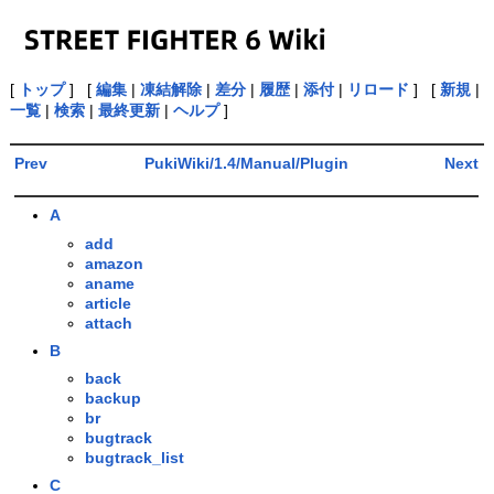
[
トップ
] [
編集
|
凍結解除
|
差分
|
履歴
|
添付
|
リロード
] [
新規
|
一覧
|
検索
|
最終更新
|
ヘルプ
]
Prev
PukiWiki/1.4/Manual/Plugin
Next
A
add
amazon
aname
article
attach
B
back
backup
br
bugtrack
bugtrack_list
C