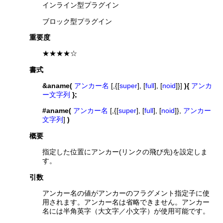
インライン型プラグイン
ブロック型プラグイン
重要度
★★★★☆
書式
&aname(
アンカー名
[,{[
super
], [
full
], [
noid
]}]
){
アンカ
ー文字列
};
#aname(
アンカー名
[,{[
super
], [
full
], [
noid
]},
アンカー
文字列
]
)
概要
指定した位置にアンカー(リンクの飛び先)を設定しま
す。
引数
アンカー名の値がアンカーのフラグメント指定子に使
用されます。アンカー名は省略できません。アンカー
名には半角英字（大文字／小文字）が使用可能です。