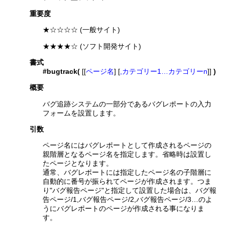
重要度
★☆☆☆☆ (一般サイト)
★★★★☆ (ソフト開発サイト)
書式
#bugtrack(
[[
ページ名
] [
,カテゴリー1…カテゴリーn
]]
)
概要
バグ追跡システムの一部分であるバグレポートの入力
フォームを設置します。
引数
ページ名にはバグレポートとして作成されるページの
親階層となるページ名を指定します。省略時は設置し
たページとなります。
通常、バグレポートには指定したページ名の子階層に
自動的に番号が振られてページが作成されます。つま
り"バグ報告ページ"と指定して設置した場合は、バグ報
告ページ/1,バグ報告ページ/2,バグ報告ページ/3…のよ
うにバグレポートのページが作成される事になりま
す。