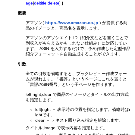
age
|
deltitle
|
delete
]
)
概要
アマゾン(
https://www.amazon.co.jp
) が提供する商
品のイメージと、商品名を表示します。
アマゾンのアソシエイト ID（紹介文などを書くことで
副収入がもらえるかもしれない仕組み）に対応してい
ます。 ASIN を入力するだけで、予め作成した定型作品
紹介フォーマットを自動生成することができます。
引数
全ての引数を省略すると、ブックレビュー作成フォー
ムが現れます。「書評」というページにこれを置くと
「書評/ASIN番号」という子ページを作ります。
left,right,clear で商品のイメージとタイトルの出力方式
を指定します。
left|right － 表示時の位置を指定します。省略時はr
ightです。
clear － テキスト回り込み指定を解除します。
タイトル,image で表示内容を指定します。