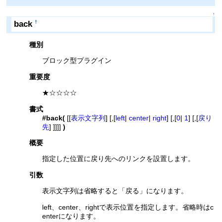
↑
back
†
種別
ブロック型プラグイン
重要度
★☆☆☆☆
書式
#back(
[[
表示文字列
] [,[
left
|
center
|
right
] [,[
0
|
1
] [,[
戻り
先
] ]]]]
)
概要
指定した位置に戻り先へのリンクを設置します。
引数
表示文字列は省略すると「戻る」になります。
left、center、rightで表示位置を指定します。省略時はc
enterになります。