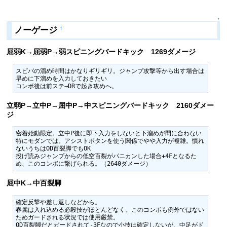
↑
ノーゲージ
†
屈弱K→屈弱P→弱スピニングバードキック 1269ダメージ
スピバの溜め時間はかなりギリギリ。ジャンプ攻撃等から出す場合は
早めに下溜めを入力しておきたい

コンボ後は前ステ→DRで起き攻めへ。
立弱P→立中P→屈中P→中スピニングバードキック 2160ダメー
ジ
密着始動限定。立中P後に即下入力をしないと下溜めが間に合わない

特にモダンでは、アシストボタンを使う関係でやや入力が複雑。慣れ
ないうちはOD百裂脚でもOK

投げ読みジャンプからの低空百裂がパニカンした場合+4Fとなるた
め、このコンボに繋げられる。（2640ダメージ）
屈中K→中百裂脚
確定反撃や差し返しなどから。

春麗は入れ込める必殺技がほとんどなく、このコンボも例外ではない
ためガードされる状況では使用厳禁。

OD百裂脚だとガードされて-3Fなので小技は確定しないが、中足がド