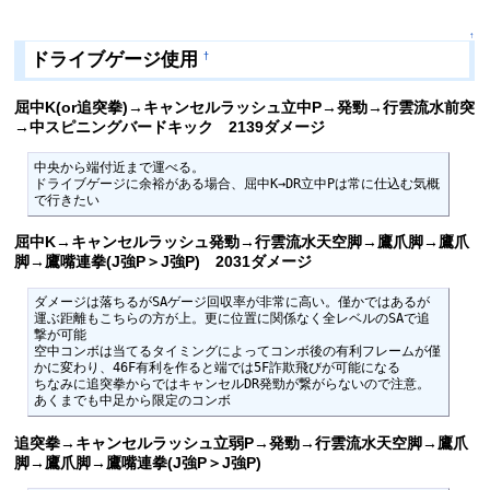
↑
ドライブゲージ使用
†
屈中K(or追突拳)→キャンセルラッシュ立中P→発勁→行雲流水前突
→中スピニングバードキック 2139ダメージ
中央から端付近まで運べる。

ドライブゲージに余裕がある場合、屈中K→DR立中Pは常に仕込む気概
で行きたい
屈中K→キャンセルラッシュ発勁→行雲流水天空脚→鷹爪脚→鷹爪
脚→鷹嘴連拳(J強P＞J強P) 2031ダメージ
ダメージは落ちるがSAゲージ回収率が非常に高い。僅かではあるが
運ぶ距離もこちらの方が上。更に位置に関係なく全レベルのSAで追
撃が可能

空中コンボは当てるタイミングによってコンボ後の有利フレームが僅
かに変わり、46F有利を作ると端では5F詐欺飛びが可能になる

ちなみに追突拳からではキャンセルDR発勁が繋がらないので注意。
あくまでも中足から限定のコンボ
追突拳→キャンセルラッシュ立弱P→発勁→行雲流水天空脚→鷹爪
脚→鷹爪脚→鷹嘴連拳(J強P＞J強P)