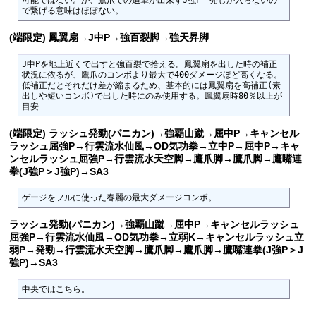
可能ではない。が、鷹爪での追撃が出来ずJ強P一発しか入らないの
で繋げる意味はほぼない。
(端限定) 鳳翼扇→J中P→強百裂脚→強天昇脚
J中Pを地上近くで出すと強百裂で拾える。鳳翼扇を出した時の補正
状況に依るが、鷹爪のコンボより最大で400ダメージほど高くなる。

低補正だとそれだけ差が縮まるため、基本的には鳳翼扇を高補正(素
出しや短いコンボ)で出した時にのみ使用する。鳳翼扇時80％以上が
目安
(端限定) ラッシュ発勁(パニカン)→強覇山蹴→屈中P→キャンセル
ラッシュ屈強P→行雲流水仙風→OD気功拳→立中P→屈中P→キャ
ンセルラッシュ屈強P→行雲流水天空脚→鷹爪脚→鷹爪脚→鷹嘴連
拳(J強P＞J強P)→SA3
ゲージをフルに使った春麗の最大ダメージコンボ。
ラッシュ発勁(パニカン)→強覇山蹴→屈中P→キャンセルラッシュ
屈強P→行雲流水仙風→OD気功拳→立弱K→キャンセルラッシュ立
弱P→発勁→行雲流水天空脚→鷹爪脚→鷹爪脚→鷹嘴連拳(J強P＞J
強P)→SA3
中央ではこちら。