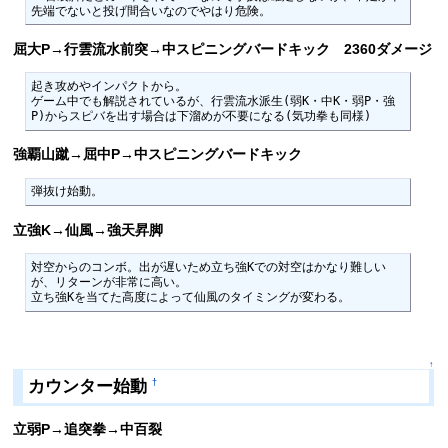
先端でないと投げ間合いなのでやはり危険。
屈大P→行雲流水前突→中スピニングバードキック 2360ダメージ
起き攻めやインパクトから。

ゲーム中でも解説されているが、行雲流水派生(弱K・中K・弱P・強
P)からスピバを出す場合は下溜めが不要になる(気功拳も同様)
強覇山蹴→屈中P→中スピニングバードキック
弾抜け始動。
立強K→仙風→強天昇脚
対空からのコンボ。出が遅いため立ち強Kでの対空はかなり難しい
が、リターンが非常に高い。

立ち強Kを当てた高度によって仙風のタイミングが変わる。
↑
カウンター始動
†
立弱P→追突拳→中百裂