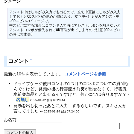
ダメージ
アシスト中はしゃがみ入力でも出るので、立ち中直後にしゃがみ入力
しておくとODスピバの溜めが間に合う。立ち中→しゃがみアシスト中
→ODスピバのイメージで。

中スピバにする場合はコマンド入力時にアシストボタンを離さないと
アシストコンボが優先されてOD百裂が出てしまうので注意(ODスピバ
の時は大丈夫)
↑
コメント
†
最新の10件を表示しています。
コメントページを参照
ドライブゲージ使用コンボの1つ目のコンボについての質問な
んですけど、発頸の後の行雲流水前突が出せなくて、行雲流
水前突単品だと出せるんですけど、何かコツは有りますか？ -
-
名無し
2025-01-12 (日) 18:23:44
発勁を出し切ったあとに入力、するらしいです。ヌキさんが
言ってました --
2025-01-24 (金) 07:24:06
お名前: