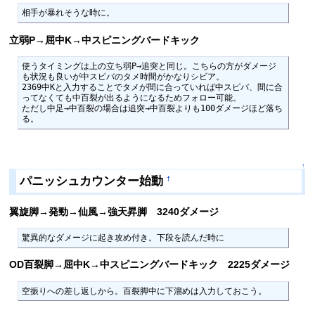
相手が暴れそうな時に。
立弱P→屈中K→中スピニングバードキック
使うタイミングは上の立ち弱P→追突と同じ。こちらの方がダメージ
も状況も良いが中スピバのタメ時間がかなりシビア。

2369中Kと入力することでタメが間に合っていれば中スピバ、間に合
ってなくても中百裂が出るようになるためフォロー可能。

ただし中足→中百裂の場合は追突→中百裂よりも100ダメージほど落ち
る。
↑
パニッシュカウンター始動
†
翼旋脚→発勁→仙風→強天昇脚 3240ダメージ
驚異的なダメージに起き攻め付き。下段を読んだ時に
OD百裂脚→屈中K→中スピニングバードキック 2225ダメージ
空振りへの差し返しから。百裂脚中に下溜めは入力しておこう。