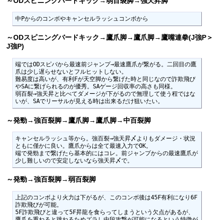
～ODスピニングバードキック→弱百裂脚→強天昇脚
中Pからのコンボやキャンセルラッシュコンボから
～ODスピニングバードキック→鷹爪脚→鷹爪脚→鷹嘴連拳(J強P＞
J強P)
端ではODスピバから最速前ジャンプ→最速鷹爪が繋がる。二回目の鷹
爪は少し遅らせないとフルヒットしない。

難易度は高いが、有利Fが天空脚から繋げた時と同じなので詐欺飛び
やSAに繋げられるのが優秀。SAゲージ回収率の高さも同様。

弱百裂→強天昇と比べてダメージが下がるので無理して使う程ではな
いが、SAでリーサルが見える時は出来るだけ狙いたい。
～発勁→強百裂脚→鷹爪脚→鷹爪脚→中百裂脚
キャンセルラッシュ等から。強百裂→強天昇〆よりもダメージ・状況
ともに僅かに良い。鷹爪からは全て最速入力でOK。

端で発勁まで繋げたら基本的にはコレ。前ジャンプからの最速鷹爪が
少し難しいので安定しないなら強天昇〆で。
～発勁→強百裂脚→弱百裂脚
上記のコンボより火力は下がるが、このコンボ後は45F有利になり6F
詐欺飛びが可能。

5F詐欺飛びと違って5F昇龍を食らってしまうという欠点があるが、
鷹爪を重ねると跳ねるためズラし中段攻撃が可能になるという特徴が