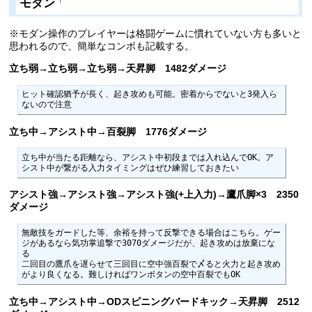
モダン
†
※モダン操作のプレイヤーは格闘ゲームに慣れていない方も多いと
思われるので、簡単なコンボも記載する。
立ち弱→立ち弱→立ち弱→天昇脚 1482ダメージ
ヒット確認猶予が長く、起き攻めも可能。密着からでないと3発入ら
ないので注意
立ち中→アシスト中→百裂脚 1776ダメージ
立ち中が当たる距離なら、アシスト中初段までは入れ込んでOK。ア
シスト中が繋がる入力タイミングはぜひ練習しておきたい
アシスト強→アシスト強→アシスト強(+上入力)→鷹爪脚×3 2350
ダメージ
無敵技をガードした等、余裕を持って反撃できる場合はこちら。ゲー
ジがあるなら気功掌追撃で3070ダメージだが、起き攻めは放棄にな
る

二回目の鷹爪を遅らせて三回目に空中強百裂で〆ると火力と起き攻め
がより良くなる。難しければワンボタンの空中百裂でもOK
立ち中→アシスト中→ODスピニングバードキック→天昇脚 2512