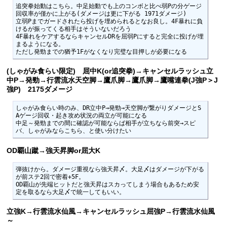
追突拳始動はこちら。中足始動でも上のコンボと比べ弱Pの分ゲージ
回収率が僅かに上がる(ダメージは更に下がる 1971ダメージ)

立弱Pまでガードされたら投げを埋められるとなお良し。4F暴れに負
けるが振ってくる相手はそういないだろう

4F暴れをケアするならキャンセルDRを屈弱Pにすると完全に投げが埋
まるようになる。

ただし発勁までの猶予1Fがなくなり完璧な目押しが必要になる
(しゃがみ食らい限定) 屈中K(or追突拳)→キャンセルラッシュ立
中P→発勁→行雲流水天空脚→鷹爪脚→鷹爪脚→鷹嘴連拳(J強P＞J
強P) 2175ダメージ
しゃがみ食らい時のみ、DR立中P→発勁→天空脚が繋がりダメージとS
Aゲージ回収・起き攻め状況の両立が可能になる

中足～発勁までの間に確認が可能ならば相手が立ちなら前突→スピ
バ、しゃがみならこちら、と使い分けたい
OD覇山蹴→強天昇脚or屈大K
弾抜けから。ダメージ重視なら強天昇〆。大足〆はダメージが下がる
が前ステ2回で密着+5F。

OD覇山が先端ヒットだと強天昇はスカってしまう場合もあるため安
定を取るなら大足〆で統一してもいい。
立強K→行雲流水仙風→キャンセルラッシュ屈強P→行雲流水仙風
～