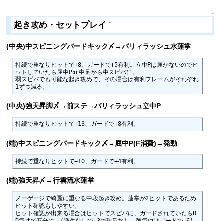
↑
起き攻め・セットプレイ
†
(中央)中スピニングバードキック〆→パリィラッシュ水蓮掌
持続で重なりヒットで+8、ガードで+5有利。立中Pは届かないのでヒ
ットしていたら屈中Por中足から中スピバに。

弱スピバでも可能な起き攻めで、その場合は有利フレームがそれぞれ
1ずつ減る。
(中央)強天昇脚〆→前ステ→パリィラッシュ立中P
持続で重なりヒットで+13、ガードで+8有利。
(端)中スピニングバードキック〆→屈中P(F消費)→発勁
持続で重なりヒットで+10、ガードで+4有利。
(端)強天昇〆→行雲流水蓮掌
ノーゲージで綺麗に重なる中段起き攻め。蓮掌が2ヒットであるため
ヒット確認もしやすい。

ヒット確認が出来る場合はヒットでスピバに、ガードされていたらO
D気功で五分に。(派生なしで-3の確反なし　強気功はガードで-6)
