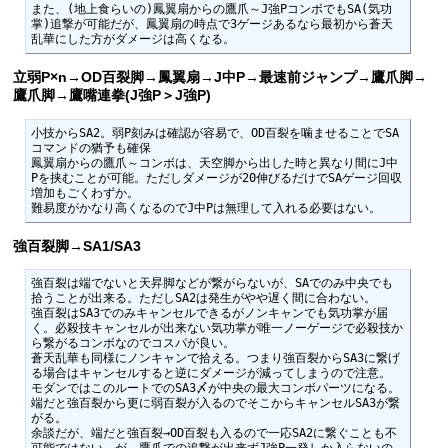
また、(地上食らいの)鳳翼扇からの鷹爪～J強PコンボでもSA(気功
掌)追撃が可能だが、鳳翼扇の時点で3ゲージあるなら最初から蒼天
乱華にした方がダメージは高くなる。
立弱P×n→OD百裂脚→鳳翼扇→J中P→最速前ジャンプ→鷹爪脚→
鷹爪脚→鷹嘴連拳(J強P＞J強P)
小技からSA2。弱P刻みは確認が容易で、OD百裂を噛ませることでSA
コマンドの猶予も確保

鳳翼扇からの鷹爪～コンボは、天空脚から出した時と異なり間にJ中
Pを挟むことが可能。ただしダメージが20伸びるだけでSAゲージ回収
増加もごくわずか。

難易度がかなり高くなるのでJ中Pは無理して入れる必要はない。
強百裂脚→SA1/SA3
強百裂は端でないと天昇脚などが繋がらないが、SAでのみ中央でも
拾うことが出来る。ただしSA2は発生がやや遅く間に合わない。

強百裂はSA3でのみキャンセルできるがノンキャンでも気功掌が届
く。必殺技キャンセルが出来ない気功掌が唯一ノーゲージで必殺技か
ら繋がるコンボなのでコスパが良い。

蒼天乱華も同様にノンキャンで拾える。つまり強百裂からSA3に繋げ
る場合はキャンセルすると逆にダメージが減ってしまうので注意。

モダンではこのルートでのSA3〆が中央の最大コンボパーツになる。
端だと強百裂から更に弱百裂が入るのでそこからキャンセルSA3が繋
がる。

余談だが、端だと強百裂→OD百裂も入るので一応SA2に繋ぐことも不