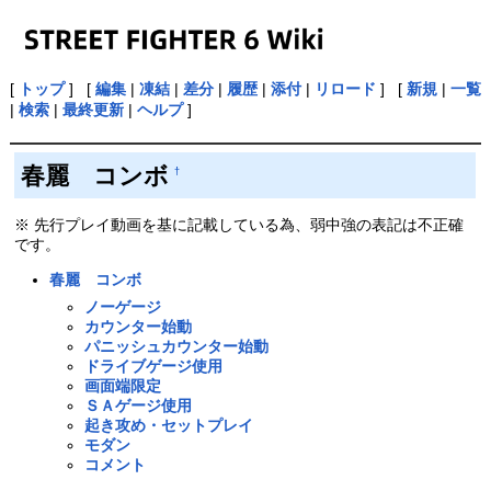
[
トップ
] [
編集
|
凍結
|
差分
|
履歴
|
添付
|
リロード
] [
新規
|
一覧
|
検索
|
最終更新
|
ヘルプ
]
春麗 コンボ
†
※ 先行プレイ動画を基に記載している為、弱中強の表記は不正確
です。
春麗 コンボ
ノーゲージ
カウンター始動
パニッシュカウンター始動
ドライブゲージ使用
画面端限定
ＳＡゲージ使用
起き攻め・セットプレイ
モダン
コメント