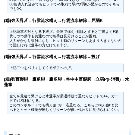
OD気功入れ込みでもヒットで+5取れて弱Pや弱Kが繋がるのでそちら
(端)強天昇〆→行雲流水構え→行雲流水解除→屈弱K
上記蓮掌の対となる下段択。最速で構え→解除とすると丁度よくF消
費しつつ動作も共通なので相手は見分けることが困難。

入力がかなり複雑になり、ヒット時のリターンもあまり大きくないの
で難しければ蓮掌の方だけでも十分。
(端)強天昇〆→行雲流水構え→行雲流水解除→投げ
上記二つをパリィしてくる相手への択。
(端)強百裂脚→鷹爪脚→鷹爪脚→空中中百裂脚→立弱P(F消費)→水
蓮掌
全てを最速で繋げると水蓮掌が最遅持続で重なりヒットで+4、ガー
ドで+1有利になる。

このコンボルートでも構え強Pが一応重なる。こちらは構え強Pと比
べるとヒット確認が難しくリターンが低い代わりに見切られにくい。
↑