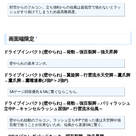
対空からのフルコン。立ち強Kからの仙風は超低空で拾わないとラッ
シュがすり抜けてしまうため超高難易度。
↑
画面端限定
†
ドライブインパクト(壁やられ)→発勁→強百裂脚→強天昇脚
壁やられの基本コンボ。
ドライブインパクト(壁やられ)→翼旋脚→行雲流水天空脚→鷹爪脚
→鷹爪脚→鷹嘴連拳(J強P＞J強P)
SAゲージ回収優先＆SAに繋ぐならこちら。
ドライブインパクト(壁やられ)→発勁→強百裂脚→パリィラッシュ
立中P→キャンセルラッシュ屈強P→行雲流水仙風～
壁やられ始動のフルコン。ラッシュ立ち中Pで拾った後は天空脚や強
百裂で拾うことが出来ないため、仙風から直接SAに繋ぐ。