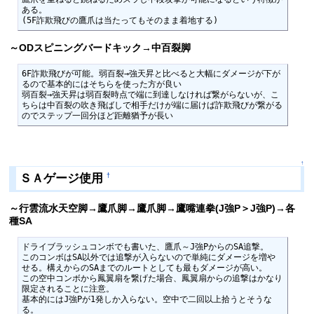
ある。

(5F詐欺飛びの鷹爪は当たってもそのまま着地する)
～ODスピニングバードキック→中百裂脚
6F詐欺飛びが可能。弱百裂→強天昇と比べると大幅にダメージが下が
るので基本的にはそちらを使った方が良い

弱百裂→強天昇は弱百裂時点で端に到達しなければ繋がらないが、こ
ちらは中百裂の吹き飛ばしで相手だけが端に届けば詐欺飛びが繋がる
のでステップ一回分ほど距離猶予が長い
↑
ＳＡゲージ使用
†
～行雲流水天空脚→鷹爪脚→鷹爪脚→鷹嘴連拳(J強P＞J強P)→各
種SA
ドライブラッシュコンボでも書いた、鷹爪～J強PからのSA追撃。

このコンボはSA以外では追撃が入らないので単純にダメージを増や
せる。構えからのSAまでのルートとしても最もダメージが高い。

この空中コンボから鳳翼扇を繋げた場合、鳳翼扇からの追撃はかなり
限定されることに注意。

基本的にはJ強Pが1発しか入らない。空中で二回以上拾うとそうな
る。
