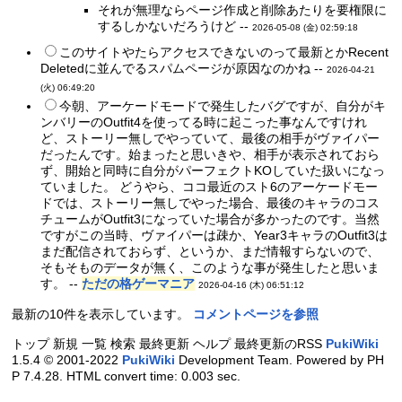
それが無理ならページ作成と削除あたりを要権限に
するしかないだろうけど --
2026-05-08 (金) 02:59:18
このサイトやたらアクセスできないのって最新とかRecent
Deletedに並んでるスパムページが原因なのかね --
2026-04-21
(火) 06:49:20
今朝、アーケードモードで発生したバグですが、自分がキ
ンバリーのOutfit4を使ってる時に起こった事なんですけれ
ど、ストーリー無しでやっていて、最後の相手がヴァイパー
だったんです。始まったと思いきや、相手が表示されておら
ず、開始と同時に自分がパーフェクトKOしていた扱いになっ
ていました。 どうやら、ココ最近のスト6のアーケードモー
ドでは、ストーリー無しでやった場合、最後のキャラのコス
チュームがOutfit3になっていた場合が多かったのです。当然
ですがこの当時、ヴァイパーは疎か、Year3キャラのOutfit3は
まだ配信されておらず、というか、まだ情報すらないので、
そもそものデータが無く、このような事が発生したと思いま
す。 --
ただの格ゲーマニア
2026-04-16 (木) 06:51:12
最新の10件を表示しています。
コメントページを参照
トップ 新規 一覧 検索 最終更新 ヘルプ 最終更新のRSS
PukiWiki
1.5.4 © 2001-2022
PukiWiki
Development Team. Powered by PH
P 7.4.28. HTML convert time: 0.003 sec.