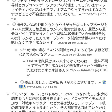
ギャラリーのイラストレーションでゲームセンターの大魔
界村とカプコンスポーツクラブの間埋まってる方います？フ
ァイティングパスは全てプレミアムでやってきたはずなんで
すけどここが不自然に埋まっていなくて。 --
2026-07-02 (木) 20:5
7:51
海外スパムの野郎とうとうやりがったな…トップページを
スパムに変える禁忌犯しやがって絶対に許さん、履歴から差
分コピペして直そうとしたらURLは10個までとか意味不明な
のに引っかかったんでオープンベータ開始の情報のURLだけ
貼れなくて申し訳ないっす --
2026-06-24 (水) 21:30:48
つか光の速さでスパム削除されまくってるのよほど頭
にきてんのかなアレ…… --
2026-06-24 (水) 21:33:16
URL10個制限はスパム来てからなのね……意味不明
って言って申し訳ないけど来る前だったら可能だっ
ただけにますます許さんスパム --
2026-06-24 (水) 21:53:
00
修正しました。ご対応ありがとうございます。 --
管
理人
2026-06-29 (月) 19:26:29
アバタールームとバトルツアーのページを作成し、多少の
調査をもとに内容を書き終えました。ドロップアイテムの追
加や、対戦キャラクターなどの書き洩らし、アップデート後
の追加要素とうありましたら、その都度書き加えていただけ