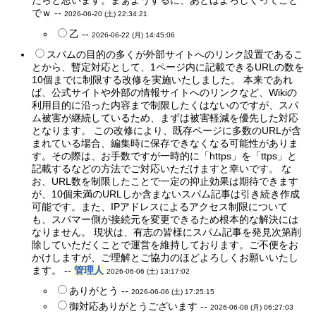
たらと思います。まぁようするに、あとはよろしくってこと
でｗ --
2026-06-20 (土) 22:34:21
乙 --
2026-06-22 (月) 14:45:06
スパムの目的の多くが外部サイトへのリンク設置であるこ
とから、暫定対応として、1ページ内に記載できるURLの数を
10個までに制限する改修を実施いたしました。 本来であれ
ば、公式サイトや外部の情報サイトへのリンクなど、Wikiの
利用目的に沿った内容まで制限したくはないのですが、スパ
ム被害が継続しているため、まずは被害軽減を優先した対応
となります。 この改修により、既存ページに多数のURLが含
まれている場合、編集時に保存できなくなる可能性がありま
す。その際は、お手数ですが一時的に「https」を「ttps」と
記載するなどの方法でご対応いただけますと幸いです。 な
お、URL数を制限したことで一定の抑止効果は期待できます
が、10個未満のURLしか含まないスパム記事は引き続き作成
可能です。また、IPアドレスによるアクセス制限について
も、スパマー側が接続元を変更できるため根本的な解決には
なりません。 現状は、有志の皆様にスパム記事を発見次第削
除していただくことで運営を維持しております。ご不便をお
かけしますが、ご理解とご協力のほどよろしくお願いいたし
ます。 --
管理人
2026-06-06 (土) 13:17:02
ありがとう --
2026-06-06 (土) 17:25:15
御対応ありがとうございます --
2026-06-08 (月) 06:27:03