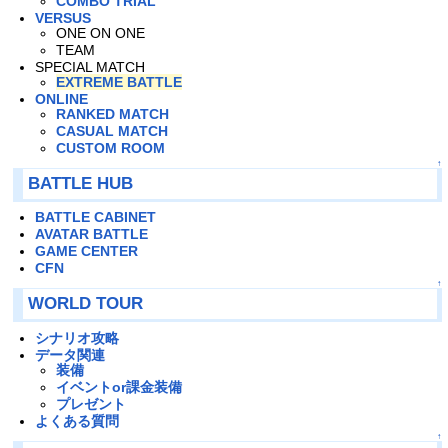
COMBO TRIAL
VERSUS
ONE ON ONE
TEAM
SPECIAL MATCH
EXTREME BATTLE
ONLINE
RANKED MATCH
CASUAL MATCH
CUSTOM ROOM
↑
BATTLE HUB
BATTLE CABINET
AVATAR BATTLE
GAME CENTER
CFN
↑
WORLD TOUR
シナリオ攻略
データ関連
装備
イベントor課金装備
プレゼント
よくある質問
↑