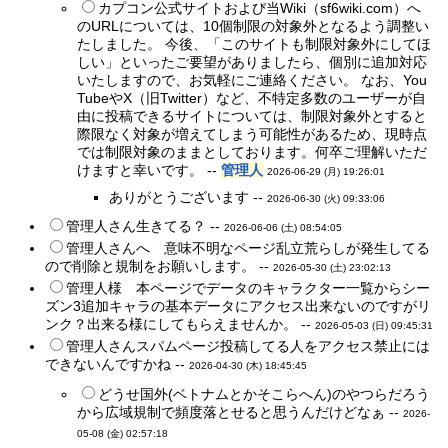
カプコン公式サイトおよび当Wiki（sf6wiki.com）へ
のURLについては、10個制限の対象外となるよう調整い
たしました。 今後、「このサイトも制限対象外にしてほ
しい」といったご要望がありましたら、個別に追加対応
いたしますので、お気軽にご連絡ください。 なお、You
TubeやX（旧Twitter）など、不特定多数のユーザーが自
由に投稿できるサイトについては、制限対象外とすると
際限なく対象が増えてしまう可能性があるため、現時点
では制限対象のままとしております。何卒ご理解いただ
けますと幸いです。 --
管理人
2026-06-29 (月) 19:26:01
ありがとうございます --
2026-06-30 (火) 09:33:06
管理人さん生きてる？ --
2026-06-06 (土) 08:54:05
管理人さんへ 意味不明なページ乱立荒らしが発生してる
ので削除と規制をお願いします。 --
2026-05-30 (土) 23:02:13
管理人様 本ページでデータのキャラクター一覧からシー
ズン3追加キャラの基本データにアクセス出来ないのですがリ
ンク？出来る様にしてもらえませんか。 --
2026-05-03 (日) 09:45:31
管理人さんスパムページ投稿してる人をアクセス禁止には
できないんですかね --
2026-04-30 (木) 18:45:45
どうせ国外(ベトナムとかそこらへん)のやつらだろう
から広域規制で頻度落とせると思うんだけどなぁ --
2026-
05-08 (金) 02:57:18