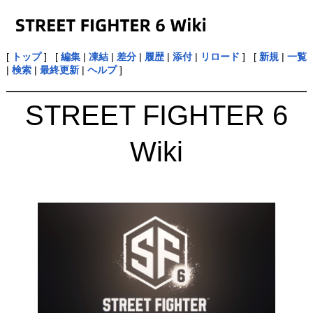
[
トップ
] [
編集
|
凍結
|
差分
|
履歴
|
添付
|
リロード
] [
新規
|
一覧
|
検索
|
最終更新
|
ヘルプ
]
STREET FIGHTER 6
Wiki