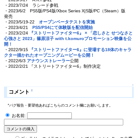
・2023/7/24 ラシード参戦
・2023/6/2 PS5版/PS4版/Xbox Series X|S版/PC（Steam）版
発売
・2023/5/19-22
オープンベータテストを実施
・2023/4/21
PS5/PS4にて体験版を配信開始
・2023/2/24
『ストリートファイター6』 × 「恋しさと せつなさと
心強さと 2023」篠原涼子 with t.komuroプロモーション映像を公
開！
・2022/9/15
『ストリートファイター6』に登場する18体のキャラ
クター描かれたオープニングムービーを公開！
・2022/6/3
アナウンストレーラー
公開
・2022/2/21 『ストリートファイター6』制作決定
↑
コメント
†
*バグ報告・要望他あればこちらのコメント欄にお願いします。
お名前: