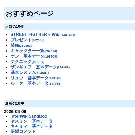
↑
おすすめページ
人気の10件
STREET FIGTHER 6 Wiki
(1489481)
プレゼント
(602565)
装備
(256382)
キャラクター一覧
(207478)
ケン 基本データ
(198705)
テクニック
(167789)
ザンギエフ 基本データ
(166666)
基本システム
(164506)
リュウ 基本データ
(149316)
ルーク 基本データ
(147796)
最新の10件
2026-08-06
InterWikiSandBox
ヤスミン 基本データ
キャミィ 基本データ
要望コメント