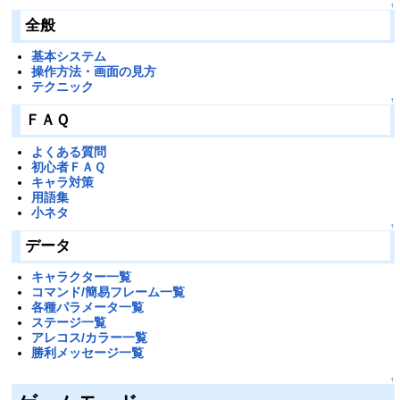
↑
全般
基本システム
操作方法・画面の見方
テクニック
↑
ＦＡＱ
よくある質問
初心者ＦＡＱ
キャラ対策
用語集
小ネタ
↑
データ
キャラクター一覧
コマンド/簡易フレーム一覧
各種パラメータ一覧
ステージ一覧
アレコス/カラー一覧
勝利メッセージ一覧
↑