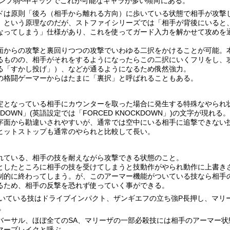
ンプ弱~中キックでこれが可能なキャラが多い傾向にある。
ドは原則「後ろ（相手から離れる方向）に歩いている状態で相手が攻撃
」という原理なのだが、ストファイシリーズでは「相手が背後にいると
なってしまう」仕様があり、これを使ってガード入力を解かせて攻めを
面からの攻撃と裏回りつつの攻撃でいわゆる二択をかけることが可能。
るものの、相手がそれをするようになったらこの二択にいくフリをし、
る「すかし投げ」）、などが通るようになるため俄然強力。
の格闘ゲーマーからはたまに「裏択」と呼ばれることもある。
定となっている相手にカウンターを取った場合に発生する特殊なやられ
 DOWN」(英語設定では「FORCED KNOCKDOWN」)の文字が現れる
字面から勘違いされやすいが、通常では空中にいる相手に追撃できない
ヒットストップも通常のやられと比較して長い。
れている、相手の技を耐えながら攻撃できる状態のこと。
としたところに相手の技を受けてしまうと技動作がやられ動作に上書き
制的に終わってしまう。が、このアーマー機能がついている技なら相手
るため、相手の反撃を恐れず使っていく事ができる。
いている技はドライブインパクト、ザンギエフの立ち強P長押し、マリ
。
バーサル、ほぼ全てのSA、マリーザの一部必殺技には相手のアーマー状
マーブレイクと呼ぶ。