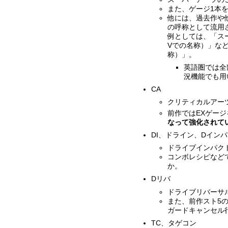
また、ゲージ1本を
他には、過去作や
の呼称として流用
例としては、「スー
Vでの名称）」な
称）」。
英語圏では全部
況機能でも用
CA
クリティカルアー
前作ではEXゲー
なって強化されてい
DI、ドライン、Dイン
ドライブインパク
コンボレシピなど
か。
Dリバ
ドライブリバーサ
また、前作スト5
ガードキャンセル
TC、タゲコン