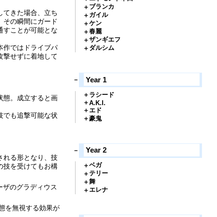
ブランカ
してきた場合、立ち
ガイル
、その瞬間にガード
ケン
通すことが可能とな
春麗
ザンギエフ
本作ではドライブパ
ダルシム
攻撃せずに着地して
Year 1
ラシード
状態。成立すると画
A.K.I.
。
エド
技でも追撃可能な状
豪鬼
Year 2
される形となり、技
ベガ
の技を受けてもお構
テリー
舞
ーザのグラディウス
エレナ
態を無視する効果が