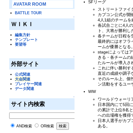
SFリーグ
AVATAR ROOM
ストリートファイ
BATTLE TOUR
カプコン公式が開
↑
4人1組のチーム
ＷＩＫＩ
各試合ごとに4人
ト、大将が勝利し
編集方針
各チームが日程を
テンプレート
最終的にはオフラ
要望等
ームが優勝となる
stageによっ
きる・各チームの
↑
たルールが導入さ
外部サイト
これに伴い勝利す
直近の成績や調子
公式関連
そのルール上、個
大会関連
プレイヤー関連
ン活動をするユー
データ関連
WW
↑
ワールドウォーリ
サイト内検索
日本国内にて5回
の累計で上位8名
への出場権を獲得
日本人選手がカプ
ある。
AND検索
OR検索