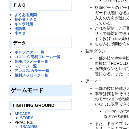
本作ではジャ
ＦＡＱ
格闘ゲームのガー
ガード状態になる
よくある質問
入力の方向が逆に
初心者ＦＡＱ
っている。
キャラ対策
これを駆使した正
用語集
小ネタ
リィで両対応でき
↑
すぐ投げ（いわゆ
データ
ちなみに初期から
強制ダウン
キャラクター一覧
コマンド/簡易フレーム一覧
一部の技で空中判
各種パラメータ一覧
面横に「FORCED
ステージ一覧
強制ダウンという
アレコス/カラー一覧
態になる。また、
勝利メッセージ一覧
アーマー
↑
一部の技に搭載さ
ゲームモード
本来は技を出そう
のモーションが強
↑
いなしに攻撃でき
FIGHTING GROUND
アーマーがつ
ARCADE
などが代表例
STORY
PRACTICE
また、ドライブリ
TRANING
あり、これをアー