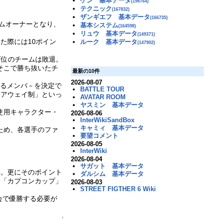
ケン 基本データ
(198764)
テクニック
(167832)
ザンギエフ 基本データ
(166735)
ームオーナーとなり、
基本システム
(164598)
リュウ 基本データ
(149371)
た際には10ポイン
ルーク 基本データ
(147902)
下位のチームは敗退。
そこで勝ち抜いたチ
最新の10件
2026-08-07
するメンバ－を決定で
BATTLE TOUR
・アウェイ制」といっ
AVATAR ROOM
ヤスミン 基本データ
使用キャラクター・
2026-08-06
InterWikiSandBox
キャミィ 基本データ
ため、各選手のファ
要望コメント
2026-08-05
InterWiki
2026-08-04
サガット 基本データ
得。更にそのポイント
ダルシム 基本データ
会「カプコンカップ」
2026-08-03
STREET FIGTHER 6 Wiki
会で優勝する必要が
↑