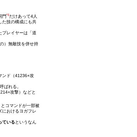
*2
同門
だけあって4人
した技の構成にも共
たプレイヤーは「道
ドの）無敵技を併せ持
ド（41236+攻
と呼ばれる。
214+攻撃）などと
撃）とコマンドが一部被
ズにおけるヨガフレ
っている
というなん