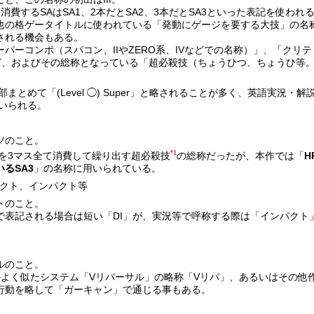
消費するSAはSA1、2本だとSA2、3本だとSA3といった表記を使われ
他の格ゲータイトルに使われている「発動にゲージを要する大技」の名
される機会もある。
パーコンボ（スパコン、IIやZERO系、IVなどでの名称）」、「クリテ
ど、およびその総称となっている「超必殺技（ちょうひつ、ちょうひ等
まとめて「(Level ◯) Super」と略されることが多く、英語実況・
いられる。
ツのこと。
*1
ジを3マス全て消費して繰り出す超必殺技
の総称だったが、本作では「
H
るSA3
」の名称に用いられている。
パクト、インパクト等
トのこと。
で表記される場合は短い「DI」が、実況等で呼称する際は「インパクト
ルのこと。
のよく似たシステム「Vリバーサル」の略称「Vリバ」、あるいはその他
行動を略して「ガーキャン」で通じる事もある。