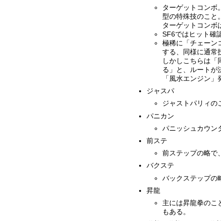
ターゲットコンボ
型の特殊技のこと
ターゲットコンボは
SF6ではヒット
極稀に「チェーン
する、同様に通常
しかしこちらは「
る」と、ルートが決
「風水エンジン」
ジャスパ
ジャストパリィの
パニカン
パニッシュカウン
前ステ
前ステップの略で
バクステ
バックステップの
昇龍
主には昇龍拳のこ
もある。