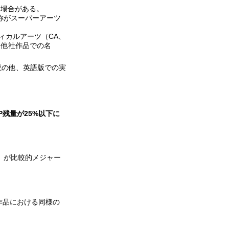
る場合がある。
称がスーパーアーツ
ィカルアーツ（CA、
。他社作品での名
解説の他、英語版での実
P残量が25%以下に
」が比較的メジャー
作品における同様の