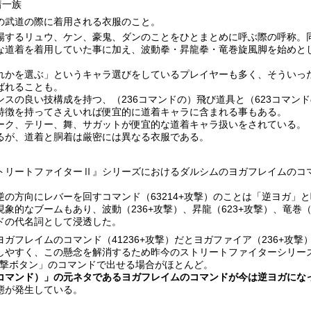
着一族
の武道の際に着用される衣服のこと。
場するリュウ、ケン、豪鬼、ダンのことをひとまとめに呼ぶ際の呼称。
な道着を着用していた事に加え、波動拳・昇龍拳・竜巻旋風脚を始めと
れかを選ぶ」というキャラ選びをしているプレイヤーも多く、そういっ
ばれることも。
ンスの良い技構成を持つ、（236コマンドの）飛び道具と（623コマン
特徴を持ってさえいれば便宜的に道着キャラに含まれる事もある。
ーク、テリー、舞、サガットが便宜的な道着キャラ扱いをされている。
るが、道着と胴着は厳密には異なる衣服である。
トリートファイターⅡ』シリーズにおけるダルシムのヨガフレイムのコマン
逆の方向にレバーを回すコマンド（63214+攻撃）のことは「逆ヨガ」
象的なブームもあり、波動（236+攻撃）、昇龍（623+攻撃）、竜巻（
ドの代名詞として浸透した。
ガフレイムのコマンド（41236+攻撃）だとヨガファイア（236+攻
しやすく、この懸念を解消するため昨今のストリートファイターシリー
+攻撃ボタン」のコマンドで出せる場合がほとんど。
コマンド）」の元ネタであるヨガフレイムのコマンドが今は逆ヨガにな
態が発生している。