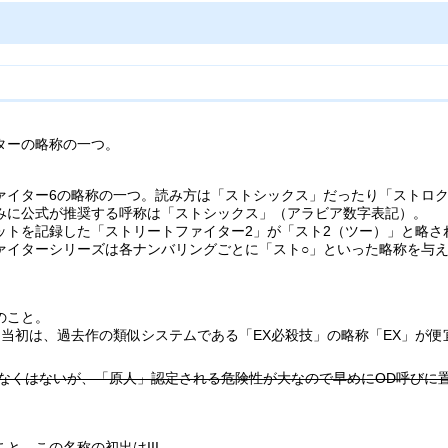
ターの略称の一つ。
ァイター6の略称の一つ。読み方は「ストシックス」だったり「ストロ
みに公式が推奨する呼称は「ストシックス」（アラビア数字表記）。
ットを記録した「ストリートファイター2」が「スト2（ツー）」と略さ
ァイターシリーズは各ナンバリングごとに「スト○」といった略称を与
のこと。
た当初は、過去作の類似システムである「EX必殺技」の略称「EX」が便
なくはないが、「原人」認定される危険性が大なので早めにOD呼びに
と、この名称の初出はIII。