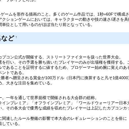
。ゲームを形作る描画のこと。多くのゲーム作品では、1秒=60Fで構成
アクションゲームにおいては、キャラクターの動きや技の速さ/遅さを具
間単位として用いるのがほぼ当たり前となっている。
名など
†
カプコン公式が開催する、ストリートファイターを扱った世界大会。
選を行い、その予選を勝ち抜いたプレイヤーのみが出場権を獲得する。
ルであることを証明するに値するため、プロゲーマー始め腕に覚えのあ
ベントである。
は優勝者へ贈呈される賞金が100万ドル（日本円に換算すると凡そ1億400
め、大きな注目を集めている。
ー。一年を通して世界規模で開催される大会群の総称。
ラインプレミア」「オフラインプレミア」「ワールドウォーリアー日本
い、その各大会で優秀な成績を収めたプレイヤーは上記したカプコンカ
に関連したルール整備の影響で本大会のレギュレーションのことを俗に「
着している。