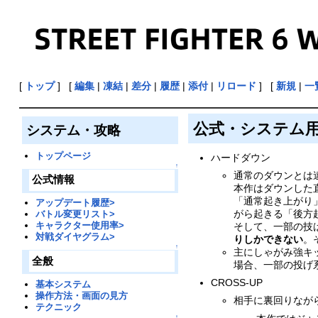
[
トップ
] [
編集
|
凍結
|
差分
|
履歴
|
添付
|
リロード
] [
新規
|
一
公式・システム
システム・攻略
トップページ
ハードダウン
↑
通常のダウンとは
公式情報
本作はダウンした
「通常起き上がり
アップデート履歴>
がら起きる「後方
バトル変更リスト>
キャラクター使用率>
そして、一部の技は
対戦ダイヤグラム>
りしかできない
。
↑
主にしゃがみ強キ
全般
場合、一部の投げ系
CROSS-UP
基本システム
操作方法・画面の見方
相手に裏回りなが
テクニック
↑