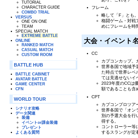
TUTORIAL
フレーム
CHARACTER GUIDE
COMBO TRIAL
略して「F」とも
VERSUS
格闘ゲーム・対戦
ONE ON ONE
めにフレームを時
TEAM
SPECIAL MATCH
EXTREME BATTLE
大会・イベント
ONLINE
RANKED MATCH
CASUAL MATCH
CC
CUSTOM ROOM
↑
カプコンカップ。
BATTLE HUB
世界各国で地域予
た時点で世界レベ
BATTLE CABINET
ては見逃せないイ
AVATAR BATTLE
2023年度のCC
GAME CENTER
額であることも含
CFN
↑
CPT
WORLD TOUR
カプコンプロツア
シナリオ攻略
世界各国で「オン
データ関連
別の予選大会を行
装備
得する。
イベントor課金装備
コントローラー等
プレゼント
するスラングが定
よくある質問
↑