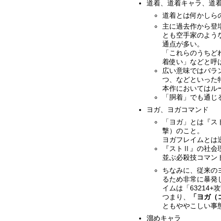
道着、道着キャラ、道
道着とは何かしら
主に過去作から登
とも空手家のよう
通点が多い。
「これらのうちど
着使い」などと呼
広い意味ではバラ
つ、などといった
本作においてはル
「胴着」でも通じ
ヨガ、ヨガコマンド
「ヨガ」とは『ス
撃）のこと。
ヨガフレイムとは
『ストⅡ』の社会現
並ぶ必殺技コマン
ちなみに、従来のヨ
るため非常に暴発
イムは「63214
つまり、
「ヨガ（
ともややこしい事
溜めキャラ