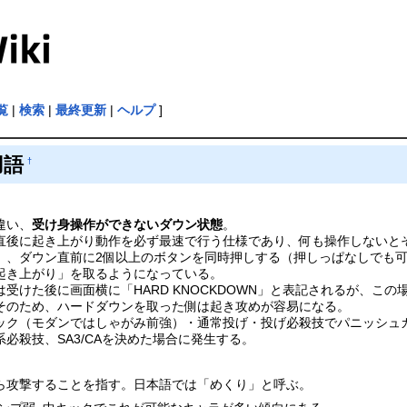
覧
|
検索
|
最終更新
|
ヘルプ
]
用語
†
違い、
受け身操作ができないダウン状態
。
直後に起き上がり動作を必ず最速で行う仕様であり、何も操作しないと
」、ダウン直前に2個以上のボタンを同時押しする（押しっぱなしでも
起き上がり」を取るようになっている。
受けた後に画面横に「HARD KNOCKDOWN」と表記されるが、この
そのため、ハードダウンを取った側は起き攻めが容易になる。
ック（モダンではしゃがみ前強）・通常投げ・投げ必殺技でパニッシュ
必殺技、SA3/CAを決めた場合に発生する。
ら攻撃することを指す。日本語では「めくり」と呼ぶ。