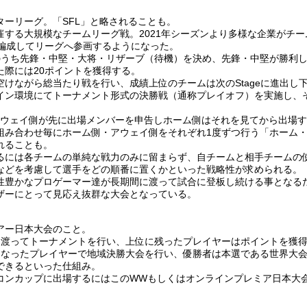
ターリーグ。「SFL」と略されることも。
催する大規模なチームリーグ戦。2021年シーズンより多様な企業がチ
を編成してリーグへ参画するようになった。
のうち先鋒・中堅・大将・リザーブ（待機）を決め、先鋒・中堅が勝利し
た際には20ポイントを獲得する。
空けながら総当たり戦を行い、成績上位のチームは次のStageに進出し
イン環境にてトーナメント形式の決勝戦（通称プレイオフ）を実施し、
。
てはアウェイ側が先に出場メンバーを申告しホーム側はそれを見てから出場
組み合わせ毎にホーム側・アウェイ側をそれぞれ1度ずつ行う「ホーム
れることも。
るには各チームの単純な戦力のみに留まらず、自チームと相手チームの
などを考慮して選手をどの順番に置くかといった戦略性が求められる。
性豊かなプロゲーマー達が長期間に渡って試合に登板し続ける事となる
ザーにとって見応え抜群な大会となっている。
アー日本大会のこと。
に渡ってトーナメントを行い、上位に残ったプレイヤーはポイントを獲
となったプレイヤーで地域決勝大会を行い、優勝者は本選である世界大
できるといった仕組み。
コンカップに出場するにはこのWWもしくはオンラインプレミア日本大