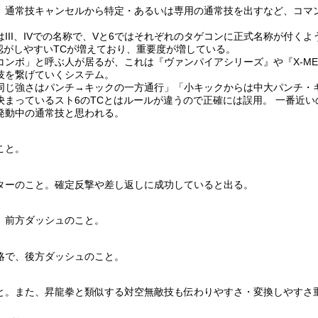
。通常技キャンセルから特定・あるいは専用の通常技を出すなど、コマ
。
III、IVでの名称で、Vと6ではそれぞれのタゲコンに正式名称が付くよ
確認がしやすいTCが増えており、重要度が増している。
コンボ」と呼ぶ人が居るが、これは『ヴァンパイアシリーズ』や『X-M
技を繋げていくシステム。
同じ強さはパンチ→キックの一方通行」「小キックからは中大パンチ・
まっているスト6のTCとはルールが違うので正確には誤用。 一番近い
発動中の通常技と思われる。
こと。
ターのこと。確定反撃や差し返しに成功していると出る。
、前方ダッシュのこと。
略で、後方ダッシュのこと。
と。また、昇龍拳と類似する対空無敵技も伝わりやすさ・変換しやすさ