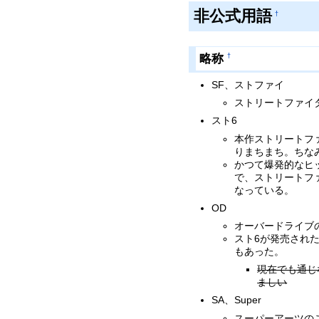
非公式用語
†
略称
†
SF、ストファイ
ストリートファイ
スト6
本作ストリートフ
りまちまち。ちな
かつて爆発的なヒ
で、ストリートフ
なっている。
OD
オーバードライブ
スト6が発売され
もあった。
現在でも通じ
ましい
SA、Super
スーパーアーツのこ