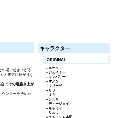
キャラクター
ORIGINAL
ルーク
その場で起き上がる
ジェイミー
可）と後方に転がりな
キンバリー
マノン
場合は
その場起き上が
マリーザ
リリー
カウンターを決めた
ＪＰ
ジュリ
ディージェイ
キャミィ
リュウ
エドモンド本田