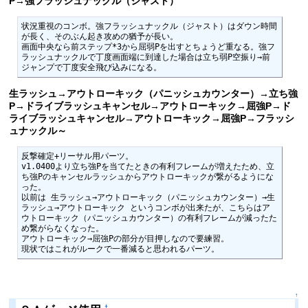
P→強フラッシュナックル（ジャスト）
状況重視のコンボ。強フラッシュナックル（ジャスト）はダウン時間
が長く、そのぶん起き攻めの猶予が長い。

画面中央なら前ステップ*3から屈弱Pを出すとちょうど重なる。強フ
ラッシュナックルで丁度画面端に到達した場合は立ち弱P空振り→前
ジャンプで丁度安全飛び込みになる。
生ラッシュ→アウトローキック（パニッシュカウンター）→立ち強
P→ドライブラッシュキャンセル→アウトローキック→屈強P→ド
ライブラッシュキャンセル→アウトローキック→屈強P→フラッシ
ュナックル～
反撃確定+リーサル用パーツ。

v1.0400より立ち強Pを当てたときの有利フレームが増えたため、立
ち強Pのキャンセルラッシュからアウトローキックが繋がるようにな
った。

以前は 生ラッシュ→アウトローキック（パニッシュカウンター）→生
ラッシュ→アウトローキック というコンボが出来たが、こちらはア
ウトローキック（パニッシュカウンター）の有利フレームが減ったた
め繋がらなくなった。

アウトローキック→屈強Pの部分が目押しなので要練習。

現状ではこれがルークで一番減ると思われるパーツ。
↑
†