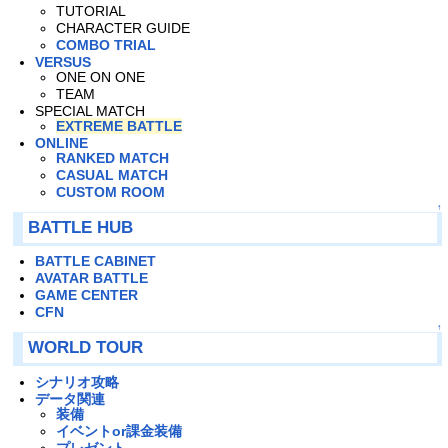
TUTORIAL
CHARACTER GUIDE
COMBO TRIAL
VERSUS
ONE ON ONE
TEAM
SPECIAL MATCH
EXTREME BATTLE
ONLINE
RANKED MATCH
CASUAL MATCH
CUSTOM ROOM
↑
BATTLE HUB
BATTLE CABINET
AVATAR BATTLE
GAME CENTER
CFN
↑
WORLD TOUR
シナリオ攻略
データ関連
装備
イベントor課金装備
プレゼント