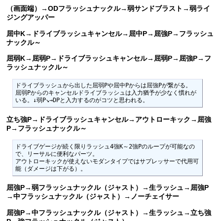
（画面端）→ODフラッシュナックル→弱サンドブラスト→弱ライ
ジングアッパー
屈中K→ドライブラッシュキャンセル→屈中P→屈強P→フラッシュ
ナックル～
屈弱K→屈弱P→ドライブラッシュキャンセル→屈弱P→屈強P→フ
ラッシュナックル～
ドライブラッシュから出した屈弱Pや屈中Pからは屈強Pが繋がる。

屈弱Pからのキャンセルドライブラッシュは入力猶予が少なく慣れが
いる。↓弱P↘→DPと入力するのがコツと思われる。
立ち強P→ドライブラッシュキャンセル→アウトローキック→屈強
P→フラッシュナックル～
ドライブゲージが続く限りラッシュ4強K～2強Pのループが可能なの
で、リーサルに便利なパーツ。

アウトローキックが使えないモダンタイプではサプレッサーで代用可
能（ダメージは下がる）。
屈強P→弱フラッシュナックル（ジャスト）→生ラッシュ→屈強P
→中フラッシュナックル（ジャスト）→ノーチェイサー
屈強P→中フラッシュナックル（ジャスト）→生ラッシュ→立ち強