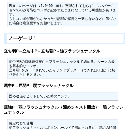
現在このページは v1.0400 向けに整理されておらず、古いバージ
ョンでのみ可能なコンボが記されたままになっている可能性がありま
す。

もしコンボが繋がらなかったり記載の状況と一致しないなどに気づい
た場合は適宜更新をお願いします。
↑
ノーゲージ
†
立ち弱P→立ち中P→立ち強P→強フラッシュナックル
弱中強Pの特殊連係技からフラッシュナックルで締める、ルークの最
も基本的なコンボ。

立ち弱Pをガードされていたらサンドブラスト（できればOD版）に切
り替えられると良い。
屈中P→屈弱P→弱フラッシュナックル
固め連係がヒットしていた時のコンボ。
屈強P→弱フラッシュナックル（溜めジャスト開放）→強フラッシ
ュナックル
確定などで使用

弱フラッシュナックルはボタンホールドで溜められるが、溜めの時間