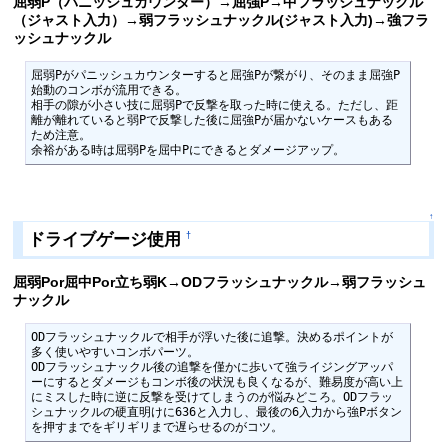
屈弱P（パニッシュカウンター）→屈強P→中フラッシュナックル
（ジャスト入力）→弱フラッシュナックル(ジャスト入力)→強フラ
ッシュナックル
屈弱Pがパニッシュカウンターすると屈強Pが繋がり、そのまま屈強P
始動のコンボが流用できる。

相手の隙が小さい技に屈弱Pで反撃を取った時に使える。ただし、距
離が離れていると弱Pで反撃した後に屈強Pが届かないケースもある
ため注意。

余裕がある時は屈弱Pを屈中Pにできるとダメージアップ。
↑
ドライブゲージ使用
†
屈弱Por屈中Por立ち弱K→ODフラッシュナックル→弱フラッシュ
ナックル
ODフラッシュナックルで相手が浮いた後に追撃。決めるポイントが
多く使いやすいコンボパーツ。

ODフラッシュナックル後の追撃を僅かに歩いて強ライジングアッパ
ーにするとダメージもコンボ後の状況も良くなるが、難易度が高い上
にミスした時に逆に反撃を受けてしまうのが悩みどころ。ODフラッ
シュナックルの硬直明けに636と入力し、最後の6入力から強Pボタン
を押すまでをギリギリまで遅らせるのがコツ。