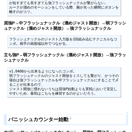
が短すぎても長すぎても強フラッシュナックルが繋がらない。

ルークが溜めのモーションをしている際、腕が光った瞬間にボタンを
離すのがコツ。
屈強P→中フラッシュナックル（溜めジャスト開放）→弱フラッシ
ュナックル（溜めジャスト開放）→強フラッシュナックル
フラッシュナックルのジャスト入力版を2回組み込むテクニカルなコ
ンボ。相手の画面端以外でつながる。
立ち強P→弱フラッシュナックル（溜めジャスト開放）→強フラッ
シュナックル
v1.0400から出来るようになったコンボ。

弱フラッシュナックルのジャスト開放をミスしても繋がり、かつその
場合は強フラッシュナックルを中フラッシュナックルにすることで〆
ることが出来るので、

ジャスト開放に慣れないうちは屈強P始動よりも実戦において安定し
やすいため、最初はこちらを練習するのがよいだろう。
↑
パニッシュカウンター始動
†