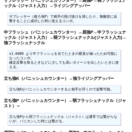
サプレッサー（パニッシュカウンター）→屈強P→弱フラッシュナ
ックル（ジャスト入力）→ライジングアッパー
サプレッサー（後ろ強P）で相手の投げ抜けを潰したり、無敵技に反
撃することに成功した時に使えるコンボ。
中フラッシュ（パニッシュカウンター）→屈強P→中フラッシュナ
ックル（ジャスト入力）→弱フラッシュナックル(ジャスト入力)→
強フラッシュナックル
v1.0400 より中フラッシュを当てたときの硬直が減ったため可能に
なったコンボ。

確定反撃を取るときなどに少しでも高いダメージを出したいときに使
える。
立ち強K（パニッシュカウンター）→強ライジングアッパー
立ち強Kがパニッシュカウンターすると相手が浮くので追撃可能。
立ち強P（パニッシュカウンター）→弱フラッシュナックル（ジャ
スト）～
立ち強Pから弱フラッシュナックル（ジャスト）は通常では繋がらな
いが、パニカンした時には繋がる。