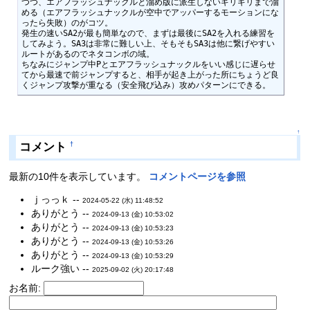
つつ、エアフラッシュナックルと溜め版に派生しないギリギリまで溜
める（エアフラッシュナックルが空中でアッパーするモーションにな
ったら失敗）のがコツ。

発生の速いSA2が最も簡単なので、まずは最後にSA2を入れる練習を
してみよう。SA3は非常に難しい上、そもそもSA3は他に繋げやすい
ルートがあるのでネタコンボの域。

ちなみにジャンプ中Pとエアフラッシュナックルをいい感じに遅らせ
てから最速で前ジャンプすると、相手が起き上がった所にちょうど良
くジャンプ攻撃が重なる（安全飛び込み）攻めパターンにできる。
↑
コメント
†
最新の10件を表示しています。
コメントページを参照
ｊっっｋ --
2024-05-22 (水) 11:48:52
ありがとう --
2024-09-13 (金) 10:53:02
ありがとう --
2024-09-13 (金) 10:53:23
ありがとう --
2024-09-13 (金) 10:53:26
ありがとう --
2024-09-13 (金) 10:53:29
ルーク強い --
2025-09-02 (火) 20:17:48
お名前: