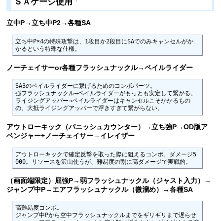
ＳＡゲージ使用
立中P→立ち中P2→各種SA
立ち中P×4の特殊攻撃は、1段目か2段目にSAでのみキャンセルがか
かるという特殊な仕様。
ノーチェイサーor各種フラッシュナックル→ペイルライダー
SA3のペイルライダーに繋げるためのコンボパーツ。

強フラッシュナックル→ペイルライダーがもっとも安定して繋がる。

ライジングアッパー→ペイルライダーはキャンセルこそかかるもの
の、大抵ライジングアッパーで浮きすぎて繋がらない。
アウトローキック（パニッシュカウンター）→立ち強P→OD版ア
ベンジャー+ノーチェイサー→イレイザー
アウトローキックで確定反撃を取った際に狙えるコンボ。ダメージ5
000。リソースを沢山使うが、難易度の割に高ダメージで実戦的。
（画面端限定）屈強P→弱フラッシュナックル（ジャスト入力）→
ジャンプ中P→エアフラッシュナックル（微溜め）→各種SA
高難易度コンボ。

ジャンプ中Pから空中フラッシュナックルまでをギリギリまで遅らせ