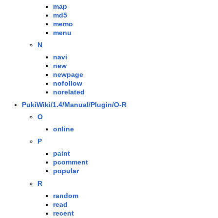
map
md5
memo
menu
N
navi
new
newpage
nofollow
norelated
PukiWiki/1.4/Manual/Plugin/O-R
O
online
P
paint
pcomment
popular
R
random
read
recent