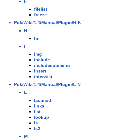
F
filelist
freeze
PukiWiki/1.4/Manual/Plugin/H-K
H
hr
I
img
include
includesubmenu
insert
interwiki
PukiWiki/1.4/Manual/Plugin/L-N
L
lastmod
links
list
lookup
ls
ls2
M