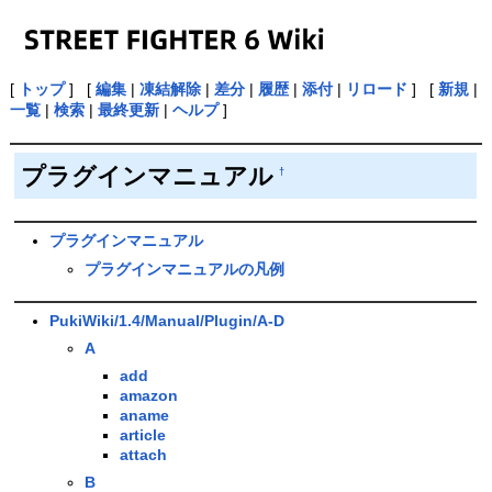
[
トップ
] [
編集
|
凍結解除
|
差分
|
履歴
|
添付
|
リロード
] [
新規
|
一覧
|
検索
|
最終更新
|
ヘルプ
]
プラグインマニュアル
†
プラグインマニュアル
プラグインマニュアルの凡例
PukiWiki/1.4/Manual/Plugin/A-D
A
add
amazon
aname
article
attach
B