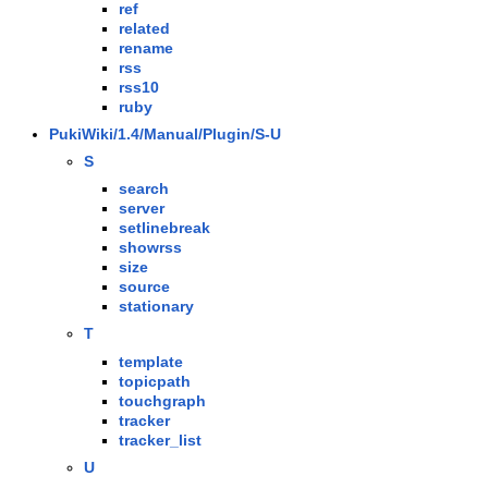
ref
related
rename
rss
rss10
ruby
PukiWiki/1.4/Manual/Plugin/S-U
S
search
server
setlinebreak
showrss
size
source
stationary
T
template
topicpath
touchgraph
tracker
tracker_list
U