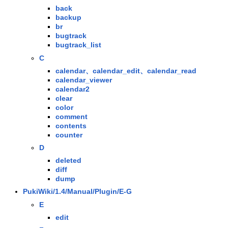
back
backup
br
bugtrack
bugtrack_list
C
calendar、calendar_edit、calendar_read
calendar_viewer
calendar2
clear
color
comment
contents
counter
D
deleted
diff
dump
PukiWiki/1.4/Manual/Plugin/E-G
E
edit