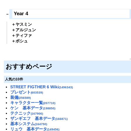
Year 4
ヤスミン
アルジュン
ティファ
ボシュ
↑
おすすめページ
人気の10件
STREET FIGTHER 6 Wiki
(1496343)
プレゼント
(603539)
装備
(256589)
キャラクター一覧
(207710)
ケン 基本データ
(198850)
テクニック
(167906)
ザンギエフ 基本データ
(166871)
基本システム
(164750)
リュウ 基本データ
(149456)