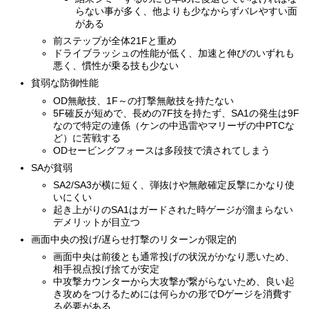
らない事が多く、他よりも少なからずバレやすい面
がある
前ステップが全体21Fと重め
ドライブラッシュの性能が低く、加速と伸びのいずれも
悪く、慣性が乗る技も少ない
貧弱な防御性能
OD無敵技、1F～の打撃無敵技を持たない
5F確反が短めで、長めの7F技を持たず、SA1の発生は9F
なので特定の連係（ケンの中迅雷やマリーザの中PTCな
ど）に苦戦する
ODセービングフォースは多段技で潰されてしまう
SAが貧弱
SA2/SA3が横に短く、弾抜けや無敵確定反撃にかなり使
いにくい
起き上がりのSA1はガードされた時ゲージが溜まらない
デメリットが目立つ
画面中央の投げ/遅らせ打撃のリターンが限定的
画面中央は前後とも通常投げの状況がかなり悪いため、
相手視点投げ捨てが安定
中攻撃カウンターから大攻撃が繋がらないため、良い起
き攻めをつけるためには何らかの形でDゲージを消費す
る必要がある