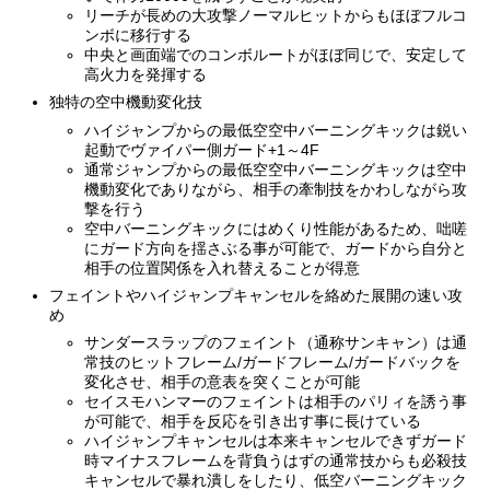
リーチが長めの大攻撃ノーマルヒットからもほぼフルコ
ンボに移行する
中央と画面端でのコンボルートがほぼ同じで、安定して
高火力を発揮する
独特の空中機動変化技
ハイジャンプからの最低空空中バーニングキックは鋭い
起動でヴァイパー側ガード+1～4F
通常ジャンプからの最低空空中バーニングキックは空中
機動変化でありながら、相手の牽制技をかわしながら攻
撃を行う
空中バーニングキックにはめくり性能があるため、咄嗟
にガード方向を揺さぶる事が可能で、ガードから自分と
相手の位置関係を入れ替えることが得意
フェイントやハイジャンプキャンセルを絡めた展開の速い攻
め
サンダースラップのフェイント（通称サンキャン）は通
常技のヒットフレーム/ガードフレーム/ガードバックを
変化させ、相手の意表を突くことが可能
セイスモハンマーのフェイントは相手のパリィを誘う事
が可能で、相手を反応を引き出す事に長けている
ハイジャンプキャンセルは本来キャンセルできずガード
時マイナスフレームを背負うはずの通常技からも必殺技
キャンセルで暴れ潰しをしたり、低空バーニングキック