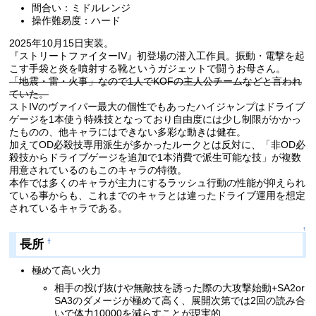
間合い：ミドルレンジ
操作難易度：ハード
2025年10月15日実装。
『ストリートファイターIV』初登場の潜入工作員。振動・電撃を起
こす手袋と炎を噴射する靴というガジェットで闘うお母さん。
「地震・雷・火事」なので1人でKOFの主人公チームなどと言われ
ていた。
ストIVのヴァイパー最大の個性でもあったハイジャンプはドライブ
ゲージを1本使う特殊技となっており自由度には少し制限がかかっ
たものの、他キャラにはできない多彩な動きは健在。
加えてOD必殺技専用派生が多かったルークとは反対に、「非OD必
殺技からドライブゲージを追加で1本消費で派生可能な技」が複数
用意されているのもこのキャラの特徴。
本作では多くのキャラが主力にするラッシュ行動の性能が抑えられ
ている事からも、これまでのキャラとは違ったドライブ運用を想定
されているキャラである。
↑
長所
†
極めて高い火力
相手の投げ抜けや無敵技を誘った際の大攻撃始動+SA2or
SA3のダメージが極めて高く、展開次第では2回の読み合
いで体力10000を減らすことが現実的