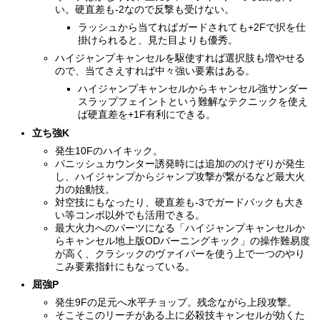
い。硬直差も-2なので反撃も受けない。
ラッシュから当てればガードされても+2Fで択を仕
掛けられると、見た目よりも優秀。
ハイジャンプキャンセルを駆使すれば選択肢も増やせる
ので、当てさえすれば中々強い要素はある。
ハイジャンプキャンセルからキャンセル強サンダー
スラップフェイントという難解なテクニックを使え
ば硬直差を+1F有利にできる。
立ち強K
発生10Fのハイキック。
パニッシュカウンター誘発時には追加ののけぞりが発生
し、ハイジャンプからジャンプ攻撃が繋がるなど最大火
力の始動技。
対空技にもなったり、硬直差も-3でガードバックも大き
い等コンボ以外でも活用できる。
最大火力へのパーツになる「ハイジャンプキャンセルか
らキャンセル地上版ODバーニングキック」の操作難易度
が高く、クラシックのヴァイパーを使う上で一つのやり
こみ要素指針にもなっている。
屈強P
発生9Fの足元へ水平チョップ。残念ながら上段攻撃。
そこそこのリーチがある上に必殺技キャンセルが効くた