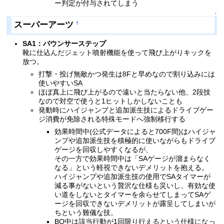
ー判定が付与されてしまう
↑
スーパーアーツ
†
SA1：バウンサーステップ
靴に仕込んだジェット噴射機能を使って飛び上がりキックを
放つ。
打撃・投げ無敵かつ発生は8Fと早めなので割り込みには
使いやすいSA
ほぼ真上に飛び上がるので遠いと当たらない他、2段技
なので対空で使うと1ヒットしかしないことも
発動時にハイジャンプと追加派生技によるドライブゲー
ジ消費が免除される特殊モードへ強制移行する
効果時間中(公式データによると700F間)はハイジャ
ンプや追加派生技を積極的に使いながらもドライブ
ゲージを回収しやすくなるが、
その一方で効果時間中は「SAゲージが溜まらなく
なる」という軽視できないデメリットを抱える。
ハイジャンプや追加派生技の使用でSAタイマーが
減る事がないという贅沢な仕様も災いし、有効な使
い道をしないとタイマーを余らせてしまってSAゲ
ージを回収できないデメリットが露呈してしまいが
ちという難儀な技。
BO中は該当行動が1回限り行えるという仕様になっ