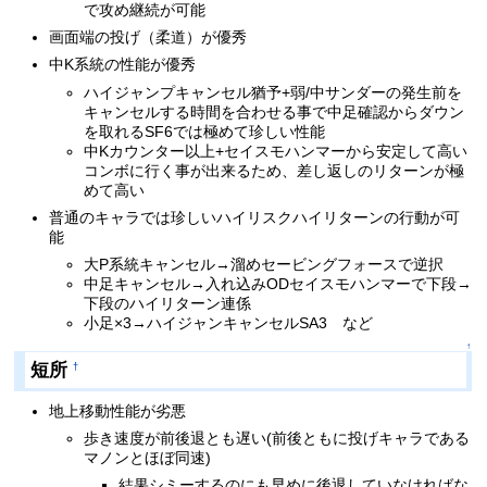
で攻め継続が可能
画面端の投げ（柔道）が優秀
中K系統の性能が優秀
ハイジャンプキャンセル猶予+弱/中サンダーの発生前を
キャンセルする時間を合わせる事で中足確認からダウン
を取れるSF6では極めて珍しい性能
中Kカウンター以上+セイスモハンマーから安定して高い
コンボに行く事が出来るため、差し返しのリターンが極
めて高い
普通のキャラでは珍しいハイリスクハイリターンの行動が可
能
大P系統キャンセル→溜めセービングフォースで逆択
中足キャンセル→入れ込みODセイスモハンマーで下段→
下段のハイリターン連係
小足×3→ハイジャンキャンセルSA3 など
↑
短所
†
地上移動性能が劣悪
歩き速度が前後退とも遅い(前後ともに投げキャラである
マノンとほぼ同速)
結果シミーするのにも早めに後退していなければな