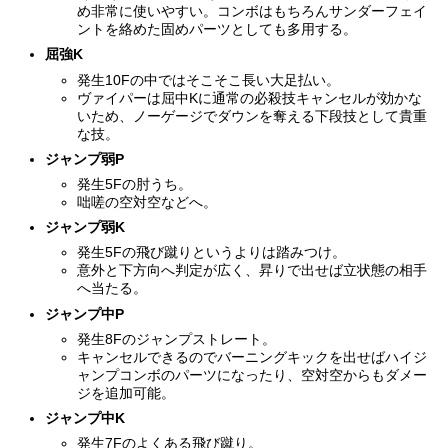
め非常に使いやすい。コンボはもちろんサンダーフェイ
ントを絡めた固めパーツとしても多用する。
屈強K
発生10Fの中ではそこそこ長い大足払い。
ヴァイパーは屈中Kに通常の必殺技キャンセルが効かな
いため、ノーゲージでダウンを奪える下段技として貴重
な技。
ジャンプ弱P
発生5Fの肘うち。
咄嗟の空対空などへ。
ジャンプ弱K
発生5Fの飛び蹴りというよりは踏みつけ。
意外と下方向へ判定が広く、昇りで出せば立状態の相手
へ当たる。
ジャンプ中P
発生8Fのジャンプストレート。
キャンセルできるのでバーニングキックを出せばハイジ
ャンプコンボのパーツになったり、空対空からもダメー
ジを追加可能。
ジャンプ中K
発生7Fのよくある飛び蹴り。