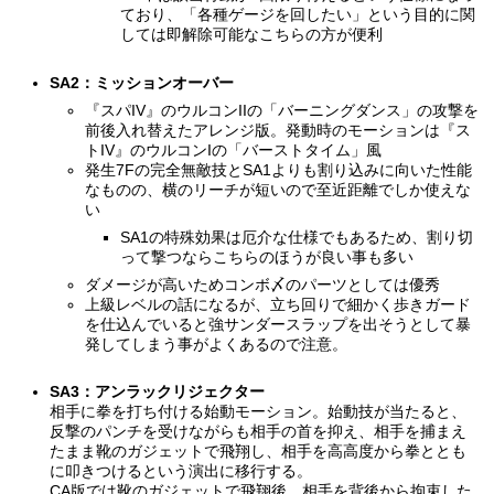
ており、「各種ゲージを回したい」という目的に関
しては即解除可能なこちらの方が便利
SA2：ミッションオーバー
『スパIV』のウルコンIIの「バーニングダンス」の攻撃を
前後入れ替えたアレンジ版。発動時のモーションは『ス
トIV』のウルコンIの「バーストタイム」風
発生7Fの完全無敵技とSA1よりも割り込みに向いた性能
なものの、横のリーチが短いので至近距離でしか使えな
い
SA1の特殊効果は厄介な仕様でもあるため、割り切
って撃つならこちらのほうが良い事も多い
ダメージが高いためコンボ〆のパーツとしては優秀
上級レベルの話になるが、立ち回りで細かく歩きガード
を仕込んでいると強サンダースラップを出そうとして暴
発してしまう事がよくあるので注意。
SA3：アンラックリジェクター
相手に拳を打ち付ける始動モーション。始動技が当たると、
反撃のパンチを受けながらも相手の首を抑え、相手を捕まえ
たまま靴のガジェットで飛翔し、相手を高高度から拳ととも
に叩きつけるという演出に移行する。
CA版では靴のガジェットで飛翔後、相手を背後から拘束した