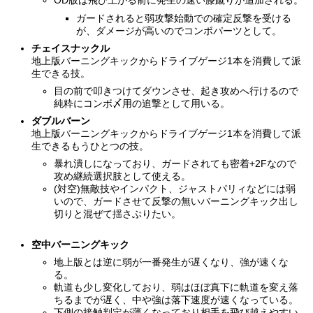
OD版は飛び上がる前に発生の速い膝蹴りが追加される。
ガードされると弱攻撃始動での確定反撃を受ける
が、ダメージが高いのでコンボパーツとして。
チェイスナックル
地上版バーニングキックからドライブゲージ1本を消費して派
生できる技。
目の前で叩きつけてダウンさせ、起き攻めへ行けるので
純粋にコンボ〆用の追撃として用いる。
ダブルバーン
地上版バーニングキックからドライブゲージ1本を消費して派
生できるもうひとつの技。
暴れ潰しになっており、ガードされても密着+2Fなので
攻め継続選択肢として使える。
(対空)無敵技やインパクト、ジャストパリィなどには弱
いので、ガードさせて反撃の無いバーニングキック出し
切りと混ぜて揺さぶりたい。
空中バーニングキック
地上版とは逆に弱が一番発生が遅くなり、強が速くな
る。
軌道も少し変化しており、弱はほぼ真下に軌道を変え落
ちるまでが遅く、中や強は落下速度が速くなっている。
下側の接触判定が薄くなっており相手を飛び越えやすい