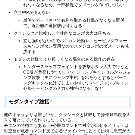
れなくなるため、一部状況でダメージを伸ばしづらい
立ち中Pが使えない
単体でガードさせて有利を取れる打撃がなくなる関係
で、近距離の選択肢は薄くなる
クラシックと比較し、全体的なコンボ火力は落ちる
立ち強Kがないのでパニカン始動や、セービングフォー
スもワンボタン専用なのでスタンコンボのダメージも減
少する
モダンの仕様でより難しくなる場合のある操作の存在
サンダースラップフェイントを攻撃ボタン入力で行うと
OD版が暴発しやすい、ハイジャンプキャンセルからジャ
ンプ攻撃（主にジャンプ中P）を出そうとするとバーニ
ングキックへ化けてしまいやすい、ハイジャンプキャン
セルセービングの入力が独特になる、など
↑
モダンタイプ総括
†
他のキャラよりは難しいが、クラシックと比較して操作難易度を大
きく落としている作りになっている。
モダンの特徴でもある→+必殺コマンドで対空が出せるメリットは
対空技が竜巻コマンド技であるヴァイパーにとっては特に恩恵が大