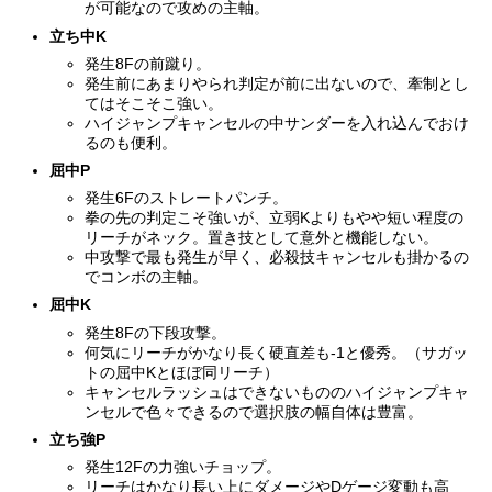
が可能なので攻めの主軸。
立ち中K
発生8Fの前蹴り。
発生前にあまりやられ判定が前に出ないので、牽制とし
てはそこそこ強い。
ハイジャンプキャンセルの中サンダーを入れ込んでおけ
るのも便利。
屈中P
発生6Fのストレートパンチ。
拳の先の判定こそ強いが、立弱Kよりもやや短い程度の
リーチがネック。置き技として意外と機能しない。
中攻撃で最も発生が早く、必殺技キャンセルも掛かるの
でコンボの主軸。
屈中K
発生8Fの下段攻撃。
何気にリーチがかなり長く硬直差も-1と優秀。（サガッ
トの屈中Kとほぼ同リーチ）
キャンセルラッシュはできないもののハイジャンプキャ
ンセルで色々できるので選択肢の幅自体は豊富。
立ち強P
発生12Fの力強いチョップ。
リーチはかなり長い上にダメージやDゲージ変動も高