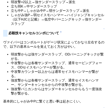
弱攻撃×2以上→強サンダースラップ→派生
立ち弱K→中サンダースラップ
立ち中P→しゃがみ中P→弱サンダースラップ→派生
しゃがみ強P→弱セイスモハンマー→ハイジャンプキャンセル
（以下HJCと記載）→低空中バーニングキック→強サンダー
スラップ
↑
†
必殺技キャンセルコンボについて
ヴァイパーはコンボルートがゲージ状況によってかなり左右するの
で、以下の基本ルールを覚えておく方がはやい。
弱攻撃からは強サンダースラップ、ODバーニングキックが繋
がる。
中攻撃からは各種サンダースラップ、通常セービングフォー
ス、ODセイスモハンマーが繋がる。
中攻撃カウンター以上からは通常セイスモハンマーが繋が
る。
強攻撃からは各種サンダースラップ、通常セイスモハンマ
ー、サンダーキャンセルからの中攻撃が繋がる。
強攻撃パニカンからはサンダーキャンセルからもう一度強攻
撃が繋がる。
基本的にしゃがみ中Pに繋ぐと悪い事は起きにくい。