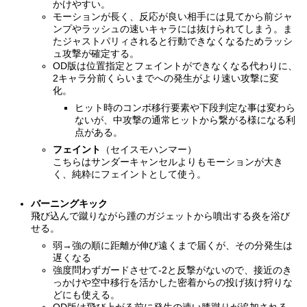
かけやすい。
モーションが長く、反応が良い相手には見てから前ジャ
ンプやラッシュの速いキャラには抜けられてしまう。ま
たジャストパリィされると行動できなくなるためラッシ
ュ攻撃が確定する。
OD版は位置指定とフェイントができなくなる代わりに、
2キャラ分前くらいまでへの発生がより速い攻撃に変
化。
ヒット時のコンボ移行要素や下段判定な事は変わら
ないが、中攻撃の通常ヒットから繋がる様になる利
点がある。
フェイント
（セイスモハンマー）
こちらはサンダーキャンセルよりもモーションが大き
く、純粋にフェイントとして使う。
バーニングキック
飛び込んで蹴りながら踵のガジェットから噴出する炎を浴び
せる。
弱→強の順に距離が伸び遠くまで届くが、その分発生は
遅くなる
強度問わずガードさせて-2と反撃がないので、接近のき
っかけや空中移行を活かした密着からの投げ抜け狩りな
どにも使える。