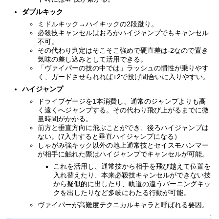
ダブルキック
ミドルキック→ハイキックの2段蹴り。
必殺技キャンセルはおろかハイジャンプでもキャンセル
不可。
その代わり判定はそこそこ強めで硬直差は-2なので置き
気味の差し込みとして活用できる。
「ヴァイパーの技の中では」ラッシュの慣性が乗りやす
く、ガードさせられれば+2で投げ間合いに入りやすい。
ハイジャンプ
ドライブゲージを1本消費し、通常のジャンプよりも高
く遠くへジャンプする。その代わり飛び上がるまでに微
量時間がかかる。
前方と垂直方向に飛ぶことができ、後ろハイジャンプは
ない。(7入力すると垂直ハイジャンプになる）
しゃがみ強キック以外の地上通常技とセイスモハンマー
が相手に触れた際はハイジャンプでキャンセルが可能。
これを活用し、通常技から相手を飛び越えて位置を
入れ替えたり、本来必殺技キャンセルができない技
から疑似的に出したり、軌道の違うバーニングキッ
クを出したりなど多岐にわたる行動が可能。
ヴァイパーが高難度テクニカルキャラと呼ばれる要因。
↑