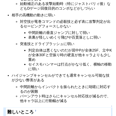
始動補正のある攻撃始動時（特にジャストパリィ後）な
どもDゲージ回復目的のコンボなどがしづらい
相手の高機動の動きに弱い
対空技が竜巻コマンドの必殺技と必ず表に攻撃判定が出
るセービングフォースしかない
中間距離の垂直ジャンプに対して弱い
表裏が怪しいめくり飛びや百貫落としに弱い
突進技とドライブラッシュに弱い
判定自体は悪くないのだが屈中Pが全体25F、立中K
が全体30Fと空振り時の硬直が他キャラよりも少し
重め
セイスモハンマーは打点がかなり低く、横軸の移動
に弱い
ハイジャンプキャンセルができても通常キャンセル可能な技
が少ない弊害がある
中間距離からインパクトを振られたときに咄嗟に対応す
るのが困難
バーンアウト時はさらにキャンセル対応技が減るので、
他キャラ以上に行動幅が減る
↑
難しいところ
†