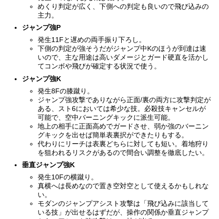
めくり判定が広く、下側への判定も良いので飛び込みの
主力。
ジャンプ強P
発生11Fと遅めの両手振り下ろし。
下側の判定が強そうだがジャンプ中Kのほうが到達は速
いので、主な用途は高いダメージとガード硬直を活かし
てコンボや飛びが確定する状況で使う。
ジャンプ強K
発生8Fの膝蹴り。
ジャンプ強攻撃でありながら正面/裏の両方に攻撃判定が
ある、スト6においては希少な技。必殺技キャンセルが
可能で、空中バーニングキックに派生可能。
地上の相手に正面高めでガードさせ、弱か強のバーニン
グキックを出せば簡単表裏択ができたりもする。
代わりにリーチは表裏どちらに対しても短い。着地狩り
を狙われるリスクがあるので間合い調整を徹底したい。
垂直ジャンプ強K
発生10Fの横蹴り。
真横へは長めなので置き空対空として使えるかもしれな
い。
モダンのジャンプアシスト攻撃は「飛び込みに該当して
いる技」が出せるはずだが、操作の関係か垂直ジャンプ