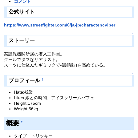
コメント
公式サイト
†
https://www.streetfighter.com/6/ja-jp/character/cviper
↑
ストーリー
†
某諜報機関所属の潜入工作員。
クールでタフなリアリスト。
スーツに仕込んだギミックで格闘能力を高めている。
↑
プロフィール
†
Hate:残業
Likes:娘との時間、アイスクリームパフェ
Height:175cm
Weight:56kg
↑
概要
†
タイプ：トリッキー