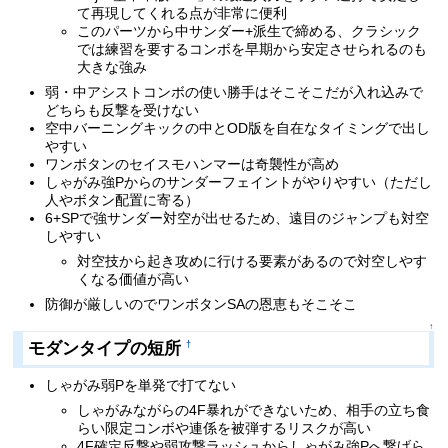
て再現してくれる点が非常に便利
このパーツから中サンダー+派生で締める、クラシック
では練習を要するコンボを早期から安定させられるのも
大きな強み
弱・中アシストコンボの使い勝手はそこそこだが入れ込みで
どちらも反撃を受けない
空中バーニングキックの中とOD版を自在なタイミングで出し
やすい
ワンボタンのセイスモハンマーは奇襲性が高め
しゃがみ強Pからのサンダーフェイントがやりやすい（ただし
人やボタン配置に寄る）
6+SPで強サンダー対空が出せるため、遠目のジャンプも対空
しやすい
対空技から起き攻めに行ける要素があるので対空しやす
くなる価値が高い
防御が厳しいのでワンボタンSAの恩恵もそこそこ
↑
モダンタイプの短所
†
しゃがみ弱Pを単発で打てない
しゃがみながらの4F暴れができないため、相手の立ち食
らい限定コンボや連係を被弾するリスクが高い
4F確定反撃や弱攻撃ラッシュからしゃがみ強Pへ繋げら