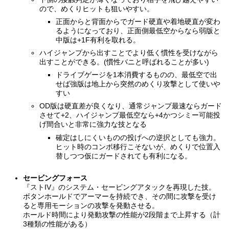
ので、めくりヒットも狙いやすい。
正面からと背面からでガード硬直や着地硬直が変わ
るようになっており、正面側最低空からなら弱版と
中版は+1F有利を取れる。
ハイジャンプから出すことでより低く慣性を受けながら
出すことができる。(慣性バニと呼ばれることが多い)
ドライブゲージを1本消費するものの、最低空で出
せば強版は地上から突然のめくり攻撃として使いや
すい
OD版は硬直差が良くなり、通常ジャンプ最速ならガード
させて+2、ハイジャンプ最低空なら+4かつシミー可能投
げ間合いと非常に強力な技となる
確定はしにくいものの投げへの逆択としても強力。
ヒット時のコンボ移行こそないが、めくりで位置入
替しつつ仮にガードされても有利になる。
セービングフォース
『ストIV』のシステム・セービングアタックを再現した技。
ボタンホールドでアーマーを持続でき、その間に攻撃を受け
ると専用モーションの攻撃を発動させる。
ホールド時間により発動攻撃の性能が2段階まで上昇する（計
3種類の性能がある）