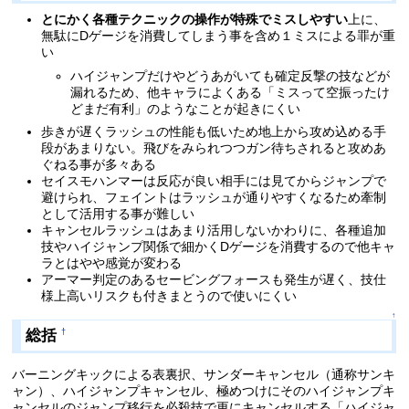
とにかく各種テクニックの操作が特殊でミスしやすい
上に、
無駄にDゲージを消費してしまう事を含め１ミスによる罪が重
い
ハイジャンプだけやどうあがいても確定反撃の技などが
漏れるため、他キャラによくある「ミスって空振ったけ
どまだ有利」のようなことが起きにくい
歩きが遅くラッシュの性能も低いため地上から攻め込める手
段があまりない。飛びをみられつつガン待ちされると攻めあ
ぐねる事が多々ある
セイスモハンマーは反応が良い相手には見てからジャンプで
避けられ、フェイントはラッシュが通りやすくなるため牽制
として活用する事が難しい
キャンセルラッシュはあまり活用しないかわりに、各種追加
技やハイジャンプ関係で細かくDゲージを消費するので他キャ
ラとはやや感覚が変わる
アーマー判定のあるセービングフォースも発生が遅く、技仕
様上高いリスクも付きまとうので使いにくい
↑
総括
†
バーニングキックによる表裏択、サンダーキャンセル（通称サンキ
ャン）、ハイジャンプキャンセル、極めつけにそのハイジャンプキ
ャンセルのジャンプ移行を必殺技で更にキャンセルする「ハイジャ