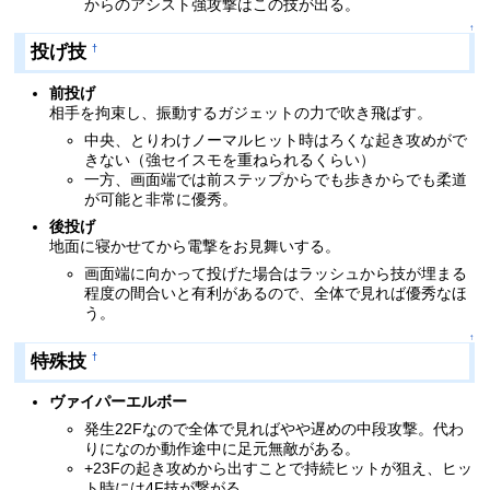
からのアシスト強攻撃はこの技が出る。
↑
投げ技
†
前投げ
相手を拘束し、振動するガジェットの力で吹き飛ばす。
中央、とりわけノーマルヒット時はろくな起き攻めがで
きない（強セイスモを重ねられるくらい）
一方、画面端では前ステップからでも歩きからでも柔道
が可能と非常に優秀。
後投げ
地面に寝かせてから電撃をお見舞いする。
画面端に向かって投げた場合はラッシュから技が埋まる
程度の間合いと有利があるので、全体で見れば優秀なほ
う。
↑
特殊技
†
ヴァイパーエルボー
発生22Fなので全体で見ればやや遅めの中段攻撃。代わ
りになのか動作途中に足元無敵がある。
+23Fの起き攻めから出すことで持続ヒットが狙え、ヒッ
ト時には4F技が繋がる。