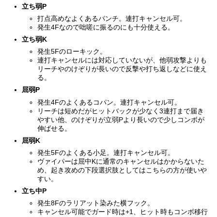
立ち弱P
打点高めなよくあるパンチ。連打キャンセル可。
発生4Fなので咄嗟に振るのにも十分使える。
立ち弱K
発生5Fのローキック。
連打キャンセルには対応していないが、他弱攻撃よりも
リーチやのけぞりが長いので反撃や打ち返しなどに使え
る。
屈弱P
発生4Fのよくあるコパン。連打キャンセル可。
リーチは短めだがヒットバックが少なく3連打まで届き
やすい他、のけぞりが立弱Pより長いので少しコンボが
伸ばせる。
屈弱K
発生5Fのよくある小足。連打キャンセル可。
ヴァイパーは屈中Kに通常のキャンセルはかからないた
め、起き攻めの下段選択肢としてはこちらの方が使いや
すい。
立ち中P
発生8Fのラリアット染みた横フック。
キャンセル可能でガード時は+1、ヒット時もコンボ移行