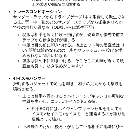
ボの繋ぎや固めに活躍する
トレースコンビネーション
サンダースラップからドライブゲージ1本を消費して派生でき
る技。弱・中・強のどのサンダースラップから派生させるか
で技の内容が異なる（OD版からは派生不可）
弱版は相手を遠くに吹っ飛ばすが、硬直差が優秀で前ス
テップから歩き投げが埋まる
中版は目の前に叩きつける。地上ヒット時の硬直差は+1
8で距離は近めなものの、歩きやラッシュから投げを埋
められない間合いになる
強版は斜め下に叩きつける。そこそこに距離が近くて硬
直差も良く、起き攻めがしやすい
セイスモハンマー
振動するガジェットで足元を叩き、相手の足元から衝撃波を
噴出させる。
主には相手を浮かせる＆ハイジャンプキャンセル可能な
性質を生かし、コンボパーツに使える技。
相手BO時にはハイジャンプキャンセルを用いてセ
イスモ>セイスモ>セイスモ…と連発するのが削り用
連係として強力。
下段属性のため、後ろ下がりしている相手に地味にひっ