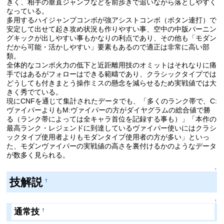
きく、相手の垂直ジャンプなどを前歩きで追いながら落としやすく
なっている。
多用するハイジャンプコンボが強アシストコンボ（ボタン連打）で
安定して出せて起き攻め状況も作りやすい事、空中の中版バーニン
グキックが出しやすい事もかなりの利点であり、その他も「モダン
だから可能・活かしやすい」要素もあるので適正は非常に高い部
類。
全体的なコンボ火力の低下と近距離用技のオミットはそれなりに痛
手ではあるがフォローはできる範疇であり、クラシックタイプでは
どうしても付きまとう操作ミスの懸念を減らせるため実戦値では大
きく秀でている。
現にCNFを通じて集計されたデータでも、「多くのランク帯で、C:
ヴァイパーよりもM:ヴァイパーの方がダイヤグラムの総合値で勝
る（ランク帯によっては全キャラ首位を記録する事も）」「本作の
最高ランク・レジェンドに到達しているヴァイパー使いにはクラシ
ックタイプ使用者よりもモダンタイプ使用者の方が多い」といっ
た、モダンヴァイパーの実戦値の高さを裏付けるかのようなデータ
が数多く見られる。
↑
技解説
†
↑
通常技
†