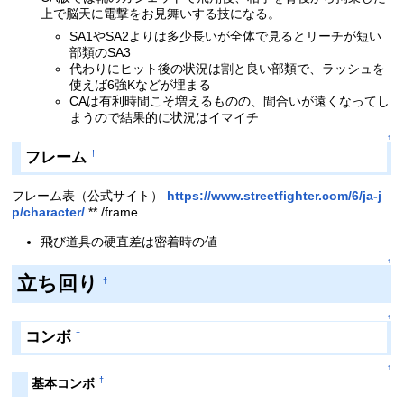
上で脳天に電撃をお見舞いする技になる。
SA1やSA2よりは多少長いが全体で見るとリーチが短い
部類のSA3
代わりにヒット後の状況は割と良い部類で、ラッシュを
使えば6強Kなどが埋まる
CAは有利時間こそ増えるものの、間合いが遠くなってし
まうので結果的に状況はイマイチ
↑
フレーム
†
フレーム表（公式サイト）
https://www.streetfighter.com/6/ja-j
p/character/
** /frame
飛び道具の硬直差は密着時の値
↑
立ち回り
†
↑
コンボ
†
↑
†
基本コンボ