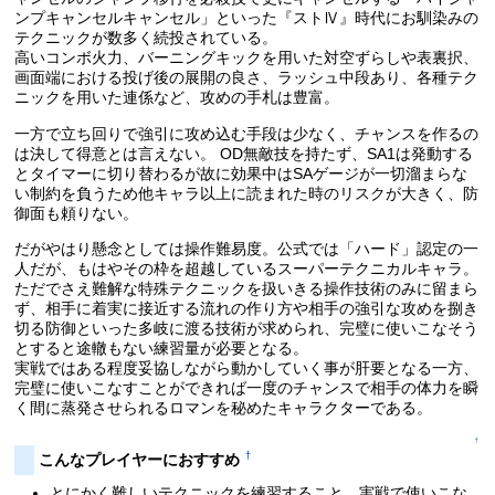
ンプキャンセルキャンセル」といった『ストⅣ』時代にお馴染みの
テクニックが数多く続投されている。
高いコンボ火力、バーニングキックを用いた対空ずらしや表裏択、
画面端における投げ後の展開の良さ、ラッシュ中段あり、各種テク
ニックを用いた連係など、攻めの手札は豊富。
一方で立ち回りで強引に攻め込む手段は少なく、チャンスを作るの
は決して得意とは言えない。 OD無敵技を持たず、SA1は発動する
とタイマーに切り替わるが故に効果中はSAゲージが一切溜まらな
い制約を負うため他キャラ以上に読まれた時のリスクが大きく、防
御面も頼りない。
だがやはり懸念としては操作難易度。公式では「ハード」認定の一
人だが、もはやその枠を超越しているスーパーテクニカルキャラ。
ただでさえ難解な特殊テクニックを扱いきる操作技術のみに留まら
ず、相手に着実に接近する流れの作り方や相手の強引な攻めを捌き
切る防御といった多岐に渡る技術が求められ、完璧に使いこなそう
とすると途轍もない練習量が必要となる。
実戦ではある程度妥協しながら動かしていく事が肝要となる一方、
完璧に使いこなすことができれば一度のチャンスで相手の体力を瞬
く間に蒸発させられるロマンを秘めたキャラクターである。
↑
†
こんなプレイヤーにおすすめ
とにかく難しいテクニックを練習すること、実戦で使いこな