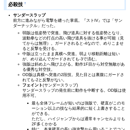
必殺技
†
サンダースラップ
前方に進みながら電撃を纏った掌底。『ストIV』では「サン
ダーナックル」だった。
弱版は低姿勢で突進。飛び道具に対する低姿勢となり、
波動拳などの打点の高い飛び道具を抜ける事が可能（見
てからは無理）。ガードされると-4なので、めりこませ
ると反撃を受ける。
中版は立ったまま真横へ突進。弱より移動距離は短い
が、めり込んでガードされても-3で済む。
強版は斜め上へ飛び上がる。動作1F目から対空無敵があ
る優秀な対空技。
OD版は真横へ突進の2段技。見た目とは裏腹にガードさ
れても-2と反撃がない。
フェイント
(サンダースラップ)
サンダースラップの発生前に動作を中断する。OD版は使
用不可。
最も全体フレームが短いのは強版で、硬直がこのモ
ーション以上の技なら結果的に短く上書きすること
ができる。
ただし、ハイジャンプからは通常キャンセルよりも
2F多くかかる
特に、本来硬直の長い強攻撃から用いることでコン