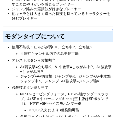
すことにやりがいを感じるプレイヤー
ジャンプ絡みの選択肢が好きなプレイヤー
他キャラとは大きく違った特技を持っているキャラクターを
好むプレイヤー
↑
モダンタイプについて
†
使用不能技：しゃがみ弱P※、立ち中P、立ち強K
※連打キャンセル内でのみ発動可能
アシストボタン＋攻撃割当
A+弱攻撃=立ち弱K、A+中攻撃=しゃがみ中P、A+強攻撃
=しゃがみ強P
ジャンプ+A+弱攻撃=ジャンプ弱K、ジャンプ+A+中攻撃=
ジャンプ中K、ジャンプ+A+強攻撃=ジャンプ強K
必殺技ボタン割り当て
N+SP=セービングフォース、6+SP=強サンダースラッ
プ、4+SP＝中バーニングキック(空中版はSPボタンで
可)、下方向+SP=セイスモハンマー※
※1,2,3入力により3種発動可能
各種フェイントはインパクトボタン、パリィボタン、投