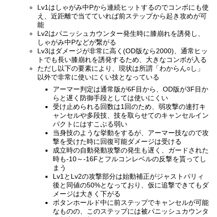
Lv1はしゃがみ中Pから連続ヒットするのでコンボにも使
え、近距離で当てていれば前ステップから起き攻めが可
能
Lv2はパニッシュカウンター発生時に膝崩れを誘発し、
しゃがみ中Pなどが繋がる
Lv3はダメージが非常に高く(OD版なら2000)、通常ヒッ
トでも長い膝崩れを誘発するため、大きなコンボが入る
ただし以下の要素により、現状は所謂「わからん○し」
以外で非常に使いにくい技となっている
アーマー判定は通常版が6F目から、OD版が3F目か
らと遅く防御手段としては使いにくい
受け止められる回数は1回のため、弱攻撃の連打キ
ャンセルや多段技、技を取らせてのキャンセルイン
パクトにはすこぶる弱い
当身技のような挙動をするが、アーマー技なので攻
撃を受けた時に回復可能ダメージは受ける
成立時の自動発動攻撃の発生も遅く、ガードされた
時も-10～-16Fとフルコンレベルの反撃を貰ってし
まう
Lv1とLv2の攻撃部分は始動補正がジャストパリィ
後と同値の50%となっており、仮に追撃できてもダ
メージは大きく下がる
ボタンホールド中に前ステップでキャンセルが可能
なものの、このステップには被パニッシュカウンタ