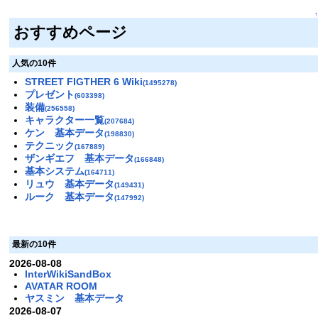
↑
おすすめページ
人気の10件
STREET FIGTHER 6 Wiki
(1495278)
プレゼント
(603398)
装備
(256558)
キャラクター一覧
(207684)
ケン 基本データ
(198830)
テクニック
(167889)
ザンギエフ 基本データ
(166848)
基本システム
(164711)
リュウ 基本データ
(149431)
ルーク 基本データ
(147992)
最新の10件
2026-08-08
InterWikiSandBox
AVATAR ROOM
ヤスミン 基本データ
2026-08-07