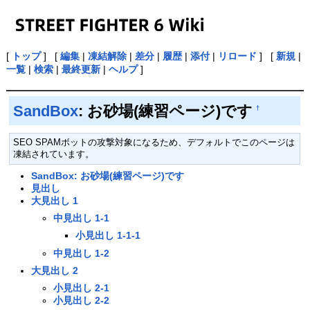
[
トップ
] [
編集
|
凍結解除
|
差分
|
履歴
|
添付
|
リロード
] [
新規
|
一覧
|
検索
|
最終更新
|
ヘルプ
]
SandBox
: お砂場(練習ページ)です
†
SEO SPAMボットの攻撃対象になるため、デフォルトでこのページは
凍結されています。
SandBox: お砂場(練習ページ)です
見出し
大見出し 1
中見出し 1-1
小見出し 1-1-1
中見出し 1-2
大見出し 2
小見出し 2-1
小見出し 2-2