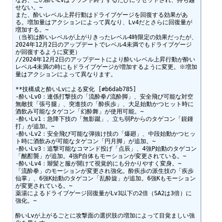
せない。~

また、酔いレベル上昇行動はドライブゲージを回復する効果があ
る。増加量はアクションによって異なり、Lv4だとさらに回復量が
増加する。~

（当初は酔いレベルが上がりきったレベル4時限定の効果だったが、
2024年12月2日のアップデートでレベル4未満でもドライブゲージ
が回復するように変更）

//2024年12月2日のアップデートにより酔いレベル上昇行動が酔い
レベル4未満の時にもドライブゲージが増加するように変更。※増加
量はアクションによって異なります。

**技構成と酔いLvによる変化 [#b6dab785]

-酔いLv0：連係打撃技の「流酔拳/流酔脚」、安全飛び可能な対空
無敵技「張弓腿」、突進技の「酔疾歩」、大足始動かつヒット時に
酒飲み可能なタゲコン「幻酔舞」が使用可能。~

-酔いLv1：急降下技の「無影蹴」、立ち弱Pからのタゲコン「鋭鍾
打」が追加。~

-酔いLv2：安全飛び可能な弾抜け技の「爆廻」、中段始動かつヒッ
ト時に酒飲みが可能なタゲコン「円月脚」が追加。~

-酔いLv3：追撃可能なコマンド投げ「点辰」、4強P始動のタゲコン
「酩酊襲」が追加。4強P自体もモーションが変更されている。~

-酔いLv4：辮髪と服が開けて視覚的にも分かりやすく変身。~

「流酔拳」のモーションが変更され強化。酔疾歩の派生技の「疾歩
仙掌」、6強K始動のタゲコン「乱酔旋」が追加。6強Kもモーション
が変更されている。~

薬湯によるドライブゲージ回復量がLv3以下の2倍（SA2は3倍）に
強化。~

酔いLvが上がるごとに攻撃面の選択肢の増加によって目覚ましい強