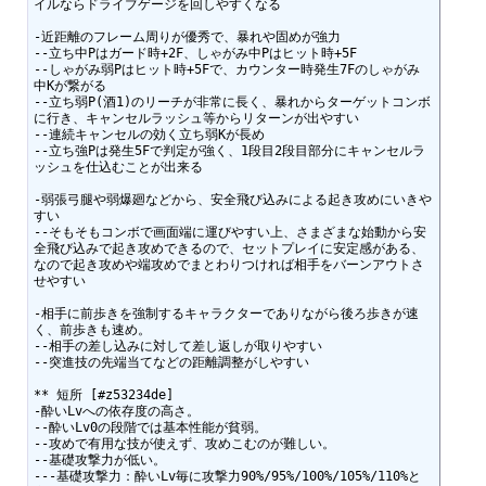
イルならドライブゲージを回しやすくなる

-近距離のフレーム周りが優秀で、暴れや固めが強力

--立ち中Pはガード時+2F、しゃがみ中Pはヒット時+5F

--しゃがみ弱Pはヒット時+5Fで、カウンター時発生7Fのしゃがみ
中Kが繋がる

--立ち弱P(酒1)のリーチが非常に長く、暴れからターゲットコンボ
に行き、キャンセルラッシュ等からリターンが出やすい

--連続キャンセルの効く立ち弱Kが長め

--立ち強Pは発生5Fで判定が強く、1段目2段目部分にキャンセルラ
ッシュを仕込むことが出来る

-弱張弓腿や弱爆廻などから、安全飛び込みによる起き攻めにいきや
すい

--そもそもコンボで画面端に運びやすい上、さまざまな始動から安
全飛び込みで起き攻めできるので、セットプレイに安定感がある、
なので起き攻めや端攻めでまとわりつければ相手をバーンアウトさ
せやすい

-相手に前歩きを強制するキャラクターでありながら後ろ歩きが速
く、前歩きも速め。

--相手の差し込みに対して差し返しが取りやすい

--突進技の先端当てなどの距離調整がしやすい

** 短所 [#z53234de]

-酔いLvへの依存度の高さ。

--酔いLv0の段階では基本性能が貧弱。

--攻めで有用な技が使えず、攻めこむのが難しい。

--基礎攻撃力が低い。

---基礎攻撃力：酔いLv毎に攻撃力90%/95%/100%/105%/110%と