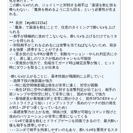
化を果たす。~

この酔いLvのため、ジェイミーと対戦する相手は「薬湯を飲む技を
喰らわない」「魔身を咎めるように立ち回る」という必要性が生ま
れる。

** 長所 [#yd61315a]

-「魔身」で薬湯を飲むことで、任意のタイミングで酔いLvを上げ
られる

--相手が積極的に攻めてこないなら、酔いLvを上げるだけでもリタ
ーンを得られる

--対戦相手がこれを止めるには攻撃を当てねばならないため、前歩
きを強要・誘導することができる

---置き技の立ち中Kが優秀で、初動モーション・やられ判定共に小
さく、差し返しのリスクが低めのキャンセル可能技

---突進技が強力で、先端当てガード時は確定反撃が無く、ヒット
時にダウンを取ることが出来る

-酔いLvが上がるごとに、基本性能が飛躍的に上昇していく

--急降下技の無影蹴が強力

---特に低空OD無影蹴は発生が非常に速く、対空が困難

---発生1F目に空中の横部分に対する攻撃判定が出ており、相手の
前ジャンプや空対空に対して非常に強く、固めや崩しで強力

---着地硬直が着地後13Fと非常に隙が小さく、前作SF5のEXキャノ
ンストライクより短い（インプットラグ・長めのリーチの技の発生
が約1～2Fずつ遅くなっているため）

--基礎攻撃力が上がる他、弾抜け技、追撃が可能なコマンド投げと
攻めのバリエーションが非常に豊富になってくる

---Lv4で薬湯を飲むとドライブゲージを回復できるので、最大酔い
後も相手を誘導しやすい

---コンボで相手を拘束しやすいのもあり、酔いLv4を重視するスタ