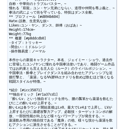
自称・中華街のトラブルバスター。~

憧れる「双龍」ユン・ヤン兄弟にならい、道理や仲間を尊ぶ義と、~

拳法の武によって街を守っている。特技はダンス全般。

** プロフィール [#d894b604]

Hate:説教、生意気な奴~

Likes:ユン・ヤン、ダンス、師傅（おばあ）~

Height:174cm~

Weight:77kg

** 概要 [#p8ddcdb0]

-タイプ：トリッキー

-間合い：ミドルレンジ

-操作難易度：ノーマル

本作からの新規キャラクター。本名、ジェイミー・ショウ。過去作
に登場したユン/ヤンに憧れる中国拳法使いであり、格闘ゲーム作品
ではお約束とも言える主人公（ルーク）のライバルポジション。~

中国拳法・酔拳とブレイクダンスを組み合わせたアグレッシブな近
接打撃と、「薬湯」なる%%酒%%エナドリを飲めば飲むほど強くなる
戦闘スタイルが特徴。~

*紹介 [#icc35071]

**独自ギミック [#r1a37cd1]

「酔いLv」という独自ギミックを持ち、腰の瓢箪から薬湯を飲むた
びにこの酔いLvが上昇する。~

酔いLvは各ラウンド開始直後はLv0。最大でLv4まで上昇し、LVが
上昇するたびに基礎攻撃力アップ、必殺技・ターゲットコンボの解
放、一部技性能が向上など様々なパワーアップが発生する。~

薬湯飲み専用の独自技である「魔身」の他、様々な技から薬湯を飲
むアクションに派生させることができる。~

なお、この酔いLvはラウンド終了するたびにリセットされ、持ち越