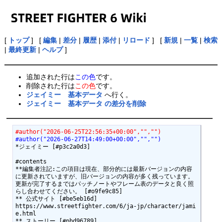
[
トップ
] [
編集
|
差分
|
履歴
|
添付
|
リロード
] [
新規
|
一覧
|
検索
|
最終更新
|
ヘルプ
]
追加された行は
この色
です。
削除された行は
この色
です。
ジェイミー 基本データ
へ行く。
ジェイミー 基本データ の差分を削除
#author("2026-06-25T22:56:35+00:00","","")
#author("2026-06-27T14:49:00+00:00","","")
*ジェイミー [#p3c2a0d3]

#contents

**編集者注記:この項目は現在、部分的には最新バージョンの内容
に更新されていますが、旧バージョンの内容が多く残っています。
更新が完了するまではパッチノートやフレーム表のデータと良く照
らし合わせてください。 [#o9fe9c85]

** 公式サイト [#be5eb16d]

https://www.streetfighter.com/6/ja-jp/character/jami
e.html

** ストーリー [#pbd96789]
