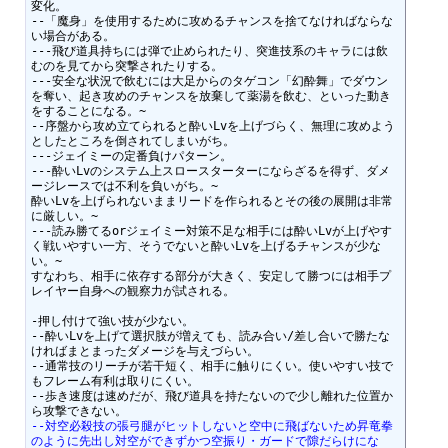
変化。

--「魔身」を使用するために攻めるチャンスを捨てなければならな
い場合がある。

---飛び道具持ちには弾で止められたり、突進技系のキャラには飲
むのを見てから突撃されたりする。

---安全な状況で飲むには大足からのタゲコン「幻酔舞」でダウン
を奪い、起き攻めのチャンスを放棄して薬湯を飲む、といった動き
をすることになる。~

--序盤から攻め立てられると酔いLvを上げづらく、無理に攻めよう
としたところを倒されてしまいがち。

---ジェイミーの定番負けパターン。

---酔いLvのシステム上スロースターターにならざるを得ず、ダメ
ージレースでは不利を負いがち。~

酔いLvを上げられないままリードを作られるとその後の展開は非常
に厳しい。~

---読み勝てるorジェイミー対策不足な相手には酔いLvが上げやす
く戦いやすい一方、そうでないと酔いLvを上げるチャンスが少な
い。~

すなわち、相手に依存する部分が大きく、安定して勝つには相手プ
レイヤー自身への観察力が試される。

-押し付けて強い技が少ない。

--酔いLvを上げて選択肢が増えても、読み合い/差し合いで勝たな
ければまとまったダメージを与えづらい。

--通常技のリーチが若干短く、相手に触りにくい。使いやすい技で
もフレーム有利は取りにくい。

--歩き速度は速めだが、飛び道具を持たないので少し離れた位置か
--対空必殺技の張弓腿がヒットしないと空中に飛ばないため昇竜拳
のように先出し対空ができずかつ空振り・ガードで隙だらけにな