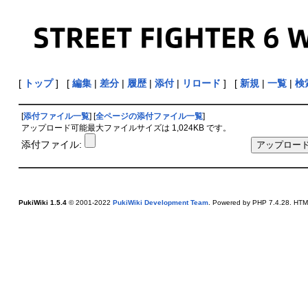
[
トップ
] [
編集
|
差分
|
履歴
|
添付
|
リロード
] [
新規
|
一覧
|
検
[
添付ファイル一覧
] [
全ページの添付ファイル一覧
]
アップロード可能最大ファイルサイズは 1,024KB です。
添付ファイル:
PukiWiki 1.5.4
© 2001-2022
PukiWiki Development Team
. Powered by PHP 7.4.28. HTML