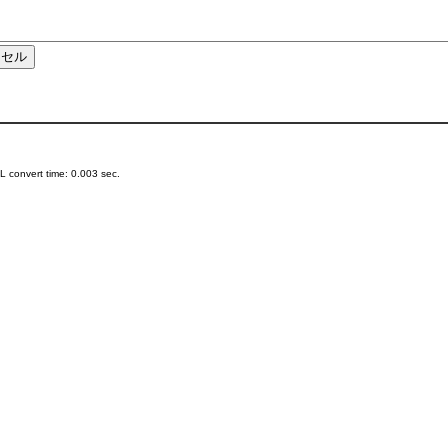
 convert time: 0.003 sec.