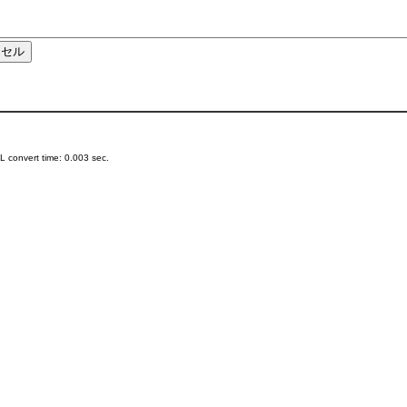
 convert time: 0.003 sec.