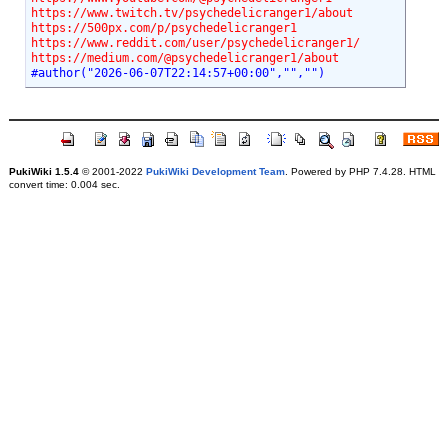
https://www.twitch.tv/psychedelicranger1/about
https://500px.com/p/psychedelicranger1
https://www.reddit.com/user/psychedelicranger1/
https://medium.com/@psychedelicranger1/about
#author("2026-06-07T22:14:57+00:00","","")
PukiWiki 1.5.4
© 2001-2022
PukiWiki Development Team
. Powered by PHP 7.4.28. HTML
convert time: 0.004 sec.