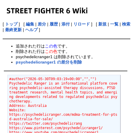
[
トップ
] [
編集
|
差分
|
履歴
|
添付
|
リロード
] [
新規
|
一覧
|
検索
|
最終更新
|
ヘルプ
]
追加された行は
この色
です。
削除された行は
この色
です。
psychedelicranger1 は削除されています。
psychedelicranger1 の差分を削除
#author("2026-05-30T09:03:19+00:00","","")
Psychedelic Ranger is an informational platform cove
ring psychedelic-assisted therapy discussions, PTSD 
treatment research, mental health topics, and emergi
ng developments related to regulated psychedelic psy
chotherapy.
Address: Australia
Website:
https://psychedelicranger.com/mdma-treatment-for-pts
d-australia-for-sale/
https://twitter.com/psychedelicrang
https://www.pinterest.com/psychedelicranger1/
https://www.youtube.com/@psychedelicranger1