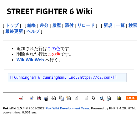
[
トップ
] [
編集
|
差分
|
履歴
|
添付
|
リロード
] [
新規
|
一覧
|
検索
|
最終更新
|
ヘルプ
]
追加された行は
この色
です。
削除された行は
この色
です。
WikiWikiWeb
へ行く。
[[Cunningham & Cunningham, Inc.:https://c2.com/]]
PukiWiki 1.5.4
© 2001-2022
PukiWiki Development Team
. Powered by PHP 7.4.28. HTML
convert time: 0.001 sec.