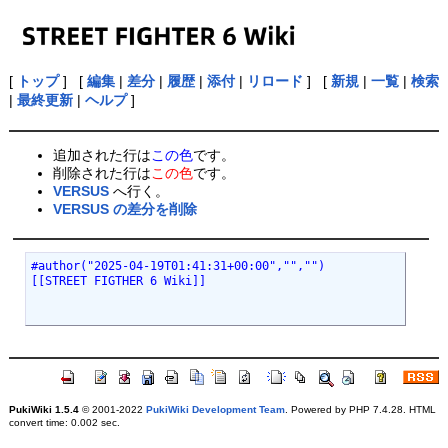
[
トップ
] [
編集
|
差分
|
履歴
|
添付
|
リロード
] [
新規
|
一覧
|
検索
|
最終更新
|
ヘルプ
]
追加された行は
この色
です。
削除された行は
この色
です。
VERSUS
へ行く。
VERSUS の差分を削除
#author("2025-04-19T01:41:31+00:00","","")
[[STREET FIGTHER 6 Wiki]]
PukiWiki 1.5.4
© 2001-2022
PukiWiki Development Team
. Powered by PHP 7.4.28. HTML
convert time: 0.002 sec.