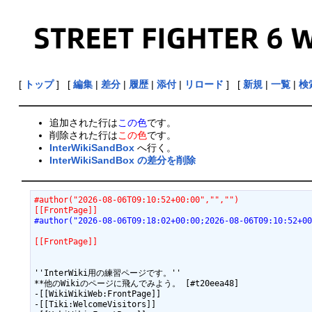
[
トップ
] [
編集
|
差分
|
履歴
|
添付
|
リロード
] [
新規
|
一覧
|
検
追加された行は
この色
です。
削除された行は
この色
です。
InterWikiSandBox
へ行く。
InterWikiSandBox の差分を削除
#author("2026-08-06T09:10:52+00:00","","")
[[FrontPage]]
#author("2026-08-06T09:18:02+00:00;2026-08-06T09:10:52+0
[[FrontPage]]
''InterWiki用の練習ページです。''

**他のWikiのページに飛んでみよう。 [#t20eea48]

-[[WikiWikiWeb:FrontPage]]

-[[Tiki:WelcomeVisitors]] 
