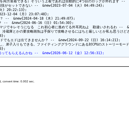
できる）そういう上着であれば自動的に4つ目のロックが外れます --  &new{2024
ない --  &new{2023-07-04 (火) 04:49:24};

20:22:13};

-04 (月) 23:07:48};

ew{2024-04-18 (木) 21:49:07};

w{2024-06-16 (日) 01:54:30};

レそうになる　これ初心者に進めてる外耳死ねよ　勘違いされるわ --  &new{2024-
な 冷蔵庫とかの要攻略雑魚は手探りで攻略させるにはちと厳しいとか私も思うけど
};

は出てきませんか？ --  &new{2024-09-22 (日) 16:14:21};

るし、弟子入りもできる。ファイティンググラウンドにある対CPUのストーリーモー
んかね --  &new{2026-06-12 (金) 12:56:31};
 convert time: 0.002 sec.