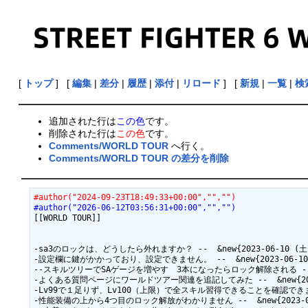
[
トップ
] [
編集
|
差分
|
履歴
|
添付
|
リロード
] [
新規
|
一覧
|
検
追加された行は
この色
です。
削除された行は
この色
です。
Comments/WORLD TOUR
へ行く。
Comments/WORLD TOUR の差分を削除
#author("2024-09-23T18:49:33+00:00","","")
#author("2026-06-12T03:56:31+00:00","","")
[[WORLD TOUR]]

-sa3のロックは、どうしたら外れますか？ --  &new{2023-06-10 (土) 2
-設定欄に鍵がかかっており、設定できません。 --  &new{2023-06-10 (土
--スキルツリーでSAゲージを増やす　3本になったらロック解除される --  &new{
-よくある質問ページにワールドツアー関連を追記してみた --  &new{2023-06
-Lv99で１足りず、Lv100（上限）で全スキル習得できることを確認できました。 --
-性能装備の上から4つ目のロック解放がわかりません --  &new{2023-06-26