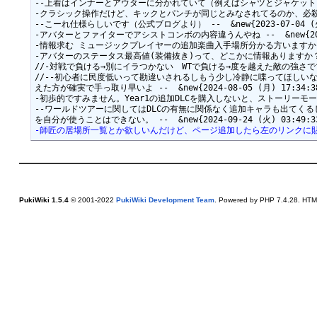
--上着はインナーとアウターに分かれていて（例えばシャツとジャケットを両方装着
-クラシック操作だけど、キックとパンチが同じとみなされてるのか、必殺技がセットでき
--こーれ仕様らしいです（公式ブログより） --  &new{2023-07-04 (火) 
-アバターとファイターでアシストコンボの内容違うんやね --  &new{2023-12
-情報求む ミュージックプレイヤーの追加楽曲入手場所分かる方いますか？ --  &n
-アバターのステータス最高値(装備抜き)って、どこかに情報ありますか？ --  &ne
//-対戦で負ける→別にイラつかない　WTで負ける→度を越えた敵の強さでマジでキ
//--初心者に民度低いって勘違いされるしもう少し冷静に喋ってほしい
えた方が確実で手っ取り早いよ --  &new{2024-08-05 (月) 17:34:38
-初歩的ですみません。Year1の追加DLCを購入しないと、ストーリーモードでもエド
--ワールドツアーに関してはDLCの有無に関係なく追加キャラも出てく
-師匠の居場所一覧とか欲しいんだけど、ページ追加したら左のリンクに貼ってもらえる
PukiWiki 1.5.4
© 2001-2022
PukiWiki Development Team
. Powered by PHP 7.4.28. HTML