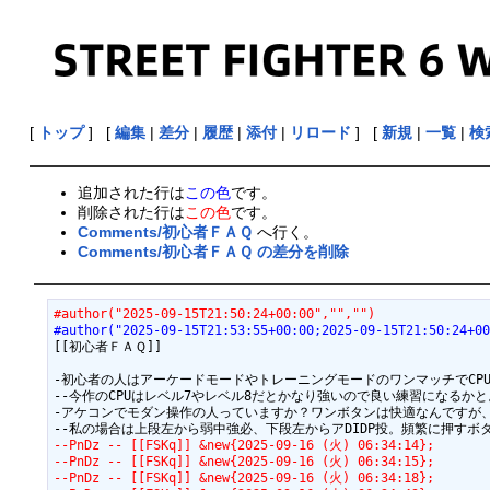
[
トップ
] [
編集
|
差分
|
履歴
|
添付
|
リロード
] [
新規
|
一覧
|
検
追加された行は
この色
です。
削除された行は
この色
です。
Comments/初心者ＦＡＱ
へ行く。
Comments/初心者ＦＡＱ の差分を削除
#author("2025-09-15T21:50:24+00:00","","")
#author("2025-09-15T21:53:55+00:00;2025-09-15T21:50:24+0
[[初心者ＦＡＱ]]

-初心者の人はアーケードモードやトレーニングモードのワンマッチでCPUと対戦する
--今作のCPUはレベル7やレベル8だとかなり強いので良い練習になるかと。 --  &n
-アケコンでモダン操作の人っていますか？ワンボタンは快適なんですが、小指でアシス
--PnDz -- [[FSKq]] &new{2025-09-16 (火) 06:34:14};
--PnDz -- [[FSKq]] &new{2025-09-16 (火) 06:34:15};
--PnDz -- [[FSKq]] &new{2025-09-16 (火) 06:34:18};