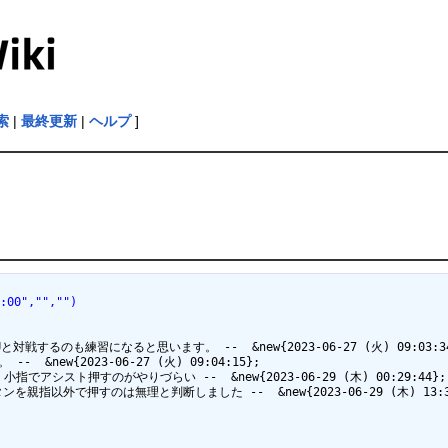
索
|
最終更新
|
ヘルプ
]
0:00","","")
のも練習になると思います。 --  &new{2023-06-27 (火) 09:03:34}
ew{2023-06-27 (火) 09:04:15};

ト押すのがやりづらい --  &new{2023-06-29 (木) 00:29:44};
