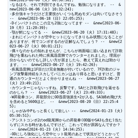
-なるほろ、それで判別できるんですね。勉強になります。 --  &
new{2023-06-06 (火) 10:32:24};

-多分強キャラだけど主要技がいくつも死ぬモダンは向いてなさそう 
--  &new{2023-06-18 (日) 22:05:25};

-Dインパクトのとこの立ち2強になってます --  &new{2023-06-
19 (月) 11:20:39};

-顎が鰐になってる --  &new{2023-06-20 (火) 17:31:48};

-まれにインパクトが空中ヒットになってきりもみ状態になることが
ありますが、何でコンボするのが正解なんでしょう？ --  &new{2
023-06-27 (火) 00:01:21};

-偶々なのかもの知れませんが、こちらが画面端に追い込まれて詐欺
飛びを重ねられた時に疾風迅雷脚でカウンターとれました。理屈が
分からないのでもし詳しい方が居ましたら、教えて貰えれば助かり
ます。 --  &new{2023-06-27 (火) 19:42:26};

-疾風迅雷脚は1F目だけ完全無敵が付いているので、7F詐欺のジャ
ンプ攻撃最持続をスカしてパニカンはあり得ると思いますけど、普
通のカウンターだとよく分かりませんね --  &new{2023-06-27 
(火) 23:49:21};

-カウンターじゃないっすね、反撃です。SAだと詐欺飛びを返せる
のかしら？ --  &new{2023-06-27 (火) 23:49:33};

-W昇龍拳コン、昇龍部分にOD迅雷強派生×2が入る。SA3締め飛び大
を含めると5600ほど。 --  &new{2023-08-20 (日) 22:25:4
5};

-しゃがみ中Pもっと長くして欲しい --  &new{2024-01-23 (火) 
05:30:51};

-アシストコンボ2のod龍尾脚からの昇龍拳(OD版やSA3も含む)当た
らずにスカる時があるんですけど、これって何が原因なんですか？ 
--  &new{2024-01-23 (火) 14:34:25};

-ODにしろ強化にしろ空中ヒット龍尾のあとで状況がどうとかって