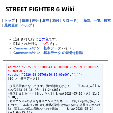
[
トップ
] [
編集
|
差分
|
履歴
|
添付
|
リロード
] [
新規
|
一覧
|
検索
|
最終更新
|
ヘルプ
]
追加された行は
この色
です。
削除された行は
この色
です。
Comments/ケン 基本データ
へ行く。
Comments/ケン 基本データ の差分を削除
#author("2025-09-15T08:43:40+00:00;2025-09-15T00:52:
49+00:00","","")
#author("2026-08-01T08:50:35+00:00","","")
[[ケン　基本データ]]

-疾風迅雷客になってます。脚の間違えかと！ -- [[ゆいたん]] &
new{2023-05-16 (火) 11:24:36};

-修正しました -- [[ゆいたん]] &new{2023-05-16 (火) 11:2
5:18};

-基本コンボ2の項目を発展コンボにリネーム（難しいものが多かっ
たので）　基本コンボ1から奮迅必殺技が絡むものを発展コンボへ移
動　基本コンボ1に簡単なものを追加 --  &new{2023-05-24 
(水) 04:25:15};
