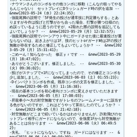
-ナウマンさんのコンボをその他コンボに移動（こんなの狙ってやる
もんじゃない） セットプレイにDラッシュガード時の択を追加 --  
&new{2023-05-24 (水) 22:24:35};

-強龍尾脚の説明で「5F発生の投げが通常技に判定勝ちする」とあ
りますが今作は投げと打撃がかち合った場合、打撃が勝つ仕様のた
め誤っているように思うのですが、+2取れた際の説明を追記しても
よいでしょうか？ --  &new{2023-05-29 (月) 12:32:57};

-強龍尾脚の説明でバーンアウト中にガードさせた後に最速投げが重
ならないのは、起き上がりは1F、技のヒットorガード畤は2Fの投げ
無敵が存在するためと修正してもよいでしょうか？ --  &new{202
3-05-29 (月) 15:31:41};

-ごめーん！知らなかった　修正ｙｒです --  &new{2023-05-29 
(月) 18:47:02};

-ありがとうございます。修正しました。 --  &new{2023-05-30 
(火) 09:36:02};

-投げがステップで+1Fになってしまったので、その修正とコンボを
少し追加しました。 --  &new{2023-06-03 (土) 01:55:23};

-Dインパクトコンボを作成。既存コンボの文言を修正しました。 -
-  &new{2023-06-05 (月) 11:16:38};

-現在の基本コンボを初心者向けコンボに変えさせていただきます 
--  &new{2023-06-05 (月) 17:08:03};

-昇龍拳小〜大の対空無敵ですがトレモのフレームメーターに該当す
る色がないのですが、これはどうやって算出したのでしょうか？ -
-  &new{2023-06-05 (月) 21:42:18};

-対空無敵がどこまで続いているかはわかりませんが、詐欺飛びのセ
ットプレイ相手にガードにならないので、全強度1Fから対空無敵が
あることは分かります --  &new{2023-06-06 (火) 06:49:5
2};

-失礼、「ヒットにならない」ですね　ガードにはなります --  &
new{2023-06-06 (火) 06:50:30};
