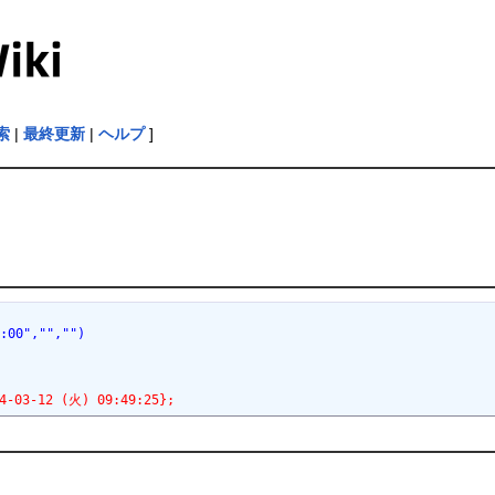
索
|
最終更新
|
ヘルプ
]
0:00","","")
-12 (火) 09:49:25};