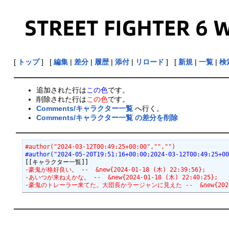
[
トップ
] [
編集
|
差分
|
履歴
|
添付
|
リロード
] [
新規
|
一覧
|
検
追加された行は
この色
です。
削除された行は
この色
です。
Comments/キャラクター一覧
へ行く。
Comments/キャラクター一覧 の差分を削除
#author("2024-03-12T00:49:25+00:00","","")
#author("2024-05-20T19:51:16+00:00;2024-03-12T00:49:25+0
-豪鬼が格好良い。 --  &new{2024-01-18 (木) 22:39:56};
-あいつが来ねえかな。 --  &new{2024-01-18 (木) 22:40:25};
-豪鬼のトレーラー来てた。大団長かラージャンに見えた --  &new{2024-03