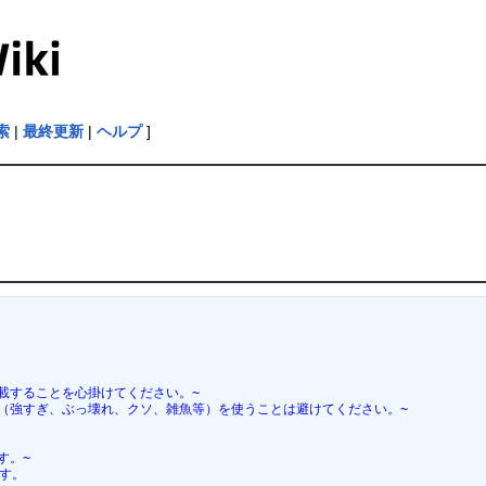
索
|
最終更新
|
ヘルプ
]
載することを心掛けてください。~
（強すぎ、ぶっ壊れ、クソ、雑魚等）を使うことは避けてください。~
す。~
す。