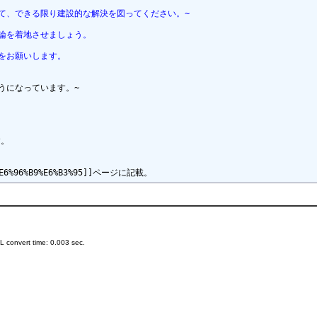
て、できる限り建設的な解決を図ってください。~
論を着地させましょう。
をお願いします。
になっています。~

 convert time: 0.003 sec.