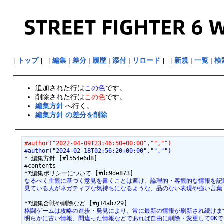
[
トップ
] [
編集
|
差分
|
履歴
|
添付
|
リロード
] [
新規
|
一覧
|
検
追加された行は
この色
です。
削除された行は
この色
です。
編集方針
へ行く。
編集方針 の差分を削除
#author("2022-04-09T23:46:50+00:00","","")
#author("2024-02-18T02:56:20+00:00","","")
* 編集方針 [#l554e6d8]

#contents

なるべく主観に基づく意見を書くことは避け、論理的・客観的な情報を記
見ている人がネガティブな気持ちになるような、品のない表現や強い言葉
格闘ゲームは攻略の進歩・発見により、常に最新の情報が刷新され続けま
明らかに古い情報、間違った情報などであれば自由に削除・変更してOKで