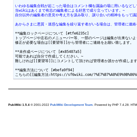
いわゆる編集合戦が起こった場合はコメント欄を議論の場に用いるなどし
当wikiはあくまで有志の編集者による好意で成り立っています。~
自分以外の編集者の意見や考え方を汲み取り、譲り合いの精神をもって議
あからさまに悪質・迷惑な編集を繰り返す者がいる場合は、管理者に連絡
**編集ロックページについて [#tfe6235c]

トップページや左右のメニューバー等、一部のページは編集が出来ないよう
**未作成ページについて [#x85407a5]

可能であれば自分で作成してください。~

**編集方法について [#befa9f94]

PukiWiki 1.5.4
© 2001-2022
PukiWiki Development Team
. Powered by PHP 7.4.28. HTML