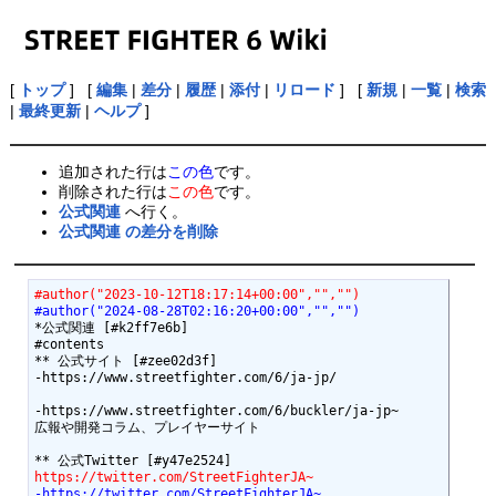
[
トップ
] [
編集
|
差分
|
履歴
|
添付
|
リロード
] [
新規
|
一覧
|
検索
|
最終更新
|
ヘルプ
]
追加された行は
この色
です。
削除された行は
この色
です。
公式関連
へ行く。
公式関連 の差分を削除
#author("2023-10-12T18:17:14+00:00","","")
#author("2024-08-28T02:16:20+00:00","","")
*公式関連 [#k2ff7e6b]

#contents

** 公式サイト [#zee02d3f]

-https://www.streetfighter.com/6/ja-jp/

-https://www.streetfighter.com/6/buckler/ja-jp~

広報や開発コラム、プレイヤーサイト

https://twitter.com/StreetFighterJA~
-https://twitter.com/StreetFighterJA~