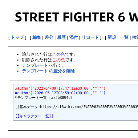
[
トップ
] [
編集
|
差分
|
履歴
|
添付
|
リロード
] [
新規
|
一覧
|
検
追加された行は
この色
です。
削除された行は
この色
です。
テンプレート
へ行く。
テンプレート の差分を削除
#author("2022-04-09T17:47:12+00:00","","")
#author("2026-06-12T03:59:02+00:00","","")
*テンプレート一覧 [#z5b3094d]

[[キャラクター一覧]]