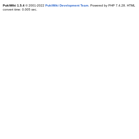
PukiWiki 1.5.4
© 2001-2022
PukiWiki Development Team
. Powered by PHP 7.4.28. HTML
convert time: 0.005 sec.