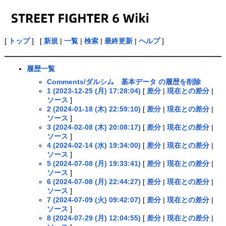
[
トップ
] [
新規
|
一覧
|
検索
|
最終更新
|
ヘルプ
]
履歴一覧
Comments/ダルシム 基本データ の履歴を削除
1 (2023-12-25 (月) 17:28:04)
[
差分
|
現在との差分
|
ソース
]
2 (2024-01-18 (木) 22:59:10)
[
差分
|
現在との差分
|
ソース
]
3 (2024-02-08 (木) 20:08:17)
[
差分
|
現在との差分
|
ソース
]
4 (2024-02-14 (水) 19:34:00)
[
差分
|
現在との差分
|
ソース
]
5 (2024-07-08 (月) 19:33:41)
[
差分
|
現在との差分
|
ソース
]
6 (2024-07-08 (月) 22:44:27)
[
差分
|
現在との差分
|
ソース
]
7 (2024-07-09 (火) 09:42:07)
[
差分
|
現在との差分
|
ソース
]
8 (2024-07-29 (月) 12:04:55)
[
差分
|
現在との差分
|