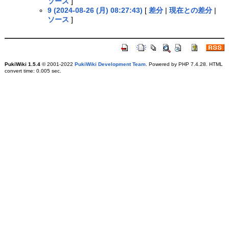
ソース
]
9 (2024-08-26 (月) 08:27:43)
[
差分
|
現在との差分
|
ソース
]
PukiWiki 1.5.4
© 2001-2022
PukiWiki Development Team
. Powered by PHP 7.4.28. HTML
convert time: 0.005 sec.