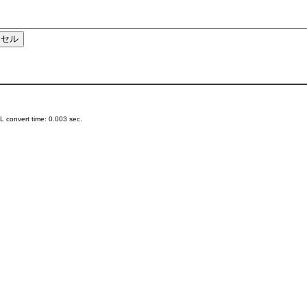
 convert time: 0.003 sec.