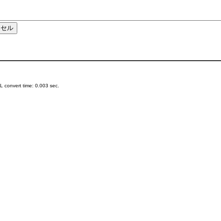
 convert time: 0.003 sec.