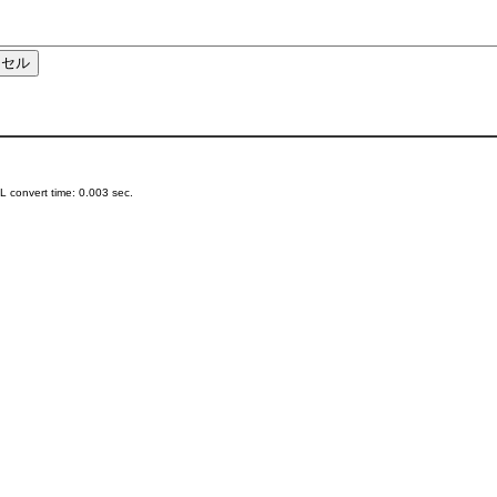
 convert time: 0.003 sec.