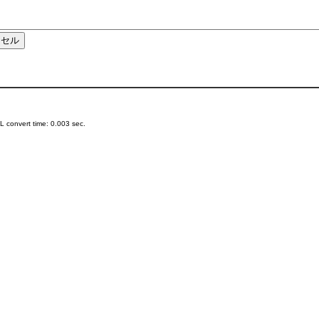
 convert time: 0.003 sec.